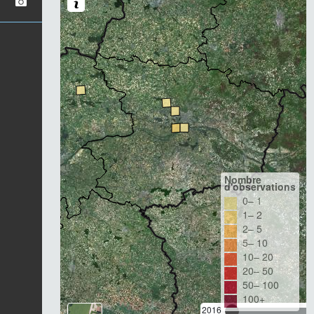
Nombre
d'observations
0– 1
1– 2
2– 5
5– 10
10– 20
20– 50
50– 100
100+
2016