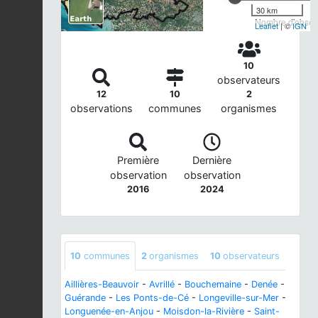
30 km
Nombre d'observ
Leaflet
| ©
IGN
10
observateurs
12
10
2
observations
communes
organismes
Première
Dernière
observation
observation
2016
2024
10
communes
2
organismes
10
observateurs
Aillières-Beauvoir
-
Avrillé
-
Bouchemaine
-
Denée
-
Guérande
-
Les Ponts-de-Cé
-
Longeville-sur-Mer
-
Longuenée-en-Anjou
-
Moisdon-la-Rivière
-
Saint-