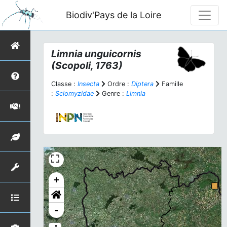
Biodiv'Pays de la Loire
Limnia unguicornis
(Scopoli, 1763)
Classe :
Insecta
Ordre :
Diptera
Famille
:
Sciomyzidae
Genre :
Limnia
+
-