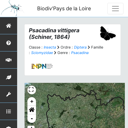
Biodiv'Pays de la Loire
Psacadina vittigera
(Schiner, 1864)
Classe :
Insecta
Ordre :
Diptera
Famille
:
Sciomyzidae
Genre :
Psacadina
+
-