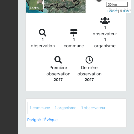
30 km
Nombre d'observ
Leaflet
| ©
IGN
1
observateur
1
1
1
observation
commune
organisme
Première
Dernière
observation
observation
2017
2017
1
commune
1
organisme
1
observateur
Parigné-l'Évêque