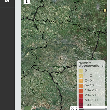
Nombre
d'observations
0– 1
1– 2
2– 5
5– 10
10– 20
20– 50
50– 100
100+
2017