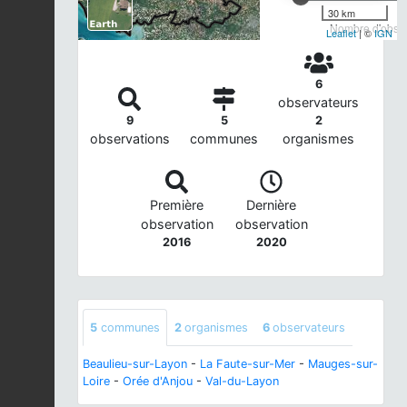
30 km
Nombre d'observ
Leaflet
| ©
IGN
6
observateurs
9
5
2
observations
communes
organismes
Première
Dernière
observation
observation
2016
2020
5
communes
2
organismes
6
observateurs
Beaulieu-sur-Layon
-
La Faute-sur-Mer
-
Mauges-sur-
Loire
-
Orée d'Anjou
-
Val-du-Layon