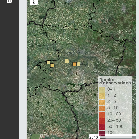
Nombre
d'observations
0– 1
1– 2
2– 5
5– 10
10– 20
20– 50
50– 100
100+
2016