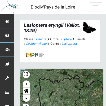
Biodiv'Pays de la Loire
Lasioptera eryngii
(Vallot,
1829)
Classe :
Insecta
Ordre :
Diptera
Famille
:
Cecidomyiidae
Genre :
Lasioptera
+
-