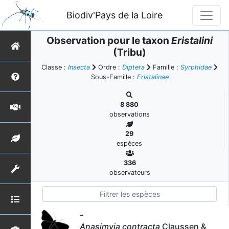
Biodiv'Pays de la Loire
Observation pour le taxon
Eristalini
(Tribu)
Classe :
Insecta
Ordre :
Diptera
Famille :
Syrphidae
Sous-Famille :
Eristalinae
8 880
observations
29
espèces
336
observateurs
-
Anasimyia contracta
Claussen &