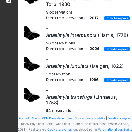
Torp, 1980
5
observations
Dernière observation en
2017
Fiche espèce
-
Anasimyia interpuncta
(Harris, 1778)
56
observations
Dernière observation en
2026
Fiche espèce
-
Anasimyia lunulata
(Meigen, 1822)
1
observation
Dernière observation en
1996
Fiche espèce
-
Anasimyia transfuga
(Linnaeus,
1758)
54
observations
Dernière observation en
2023
Fiche espèce
Accueil
|
Site du CEN Pays de la Loire
|
Conception et crédits
|
Mentions légales
Biodiv'Pays de la Loire - Atlas de la faune et de la flore des Pays de la Loire,
-
2024 - Réalisé avec
GeoNature-atlas
, développé par le
Parc national des Écrins