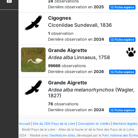
24
observations
Dernière observation en
2025
Fiche espèce
Cigognes
Ciconiidae Sundevall, 1836
1
observation
Dernière observation en
2024
Fiche espèce
Grande Aigrette
Ardea alba
Linnaeus, 1758
99666
observations
Dernière observation en
2026
Fiche espèce
Grande Aigrette
Ardea alba melanorhynchos
(Wagler,
1827)
76
observations
Dernière observation en
2024
Fiche espèce
Héron cendré
Accueil
|
Site du CEN Pays de la Loire
|
Conception et crédits
|
Mentions légales
Ardea cinerea
Linnaeus, 1758
Biodiv'Pays de la Loire - Atlas de la faune et de la flore des Pays de la Loire,
2024 - Réalisé avec
GeoNature-atlas
, développé par le
Parc national des Écrins
167902
observations