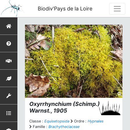
Biodiv'Pays de la Loire
Oxyrrhynchium
(Schimp.)
Warnst., 1905
Classe :
Equisetopsida
Ordre :
Hypnales
Famille :
Brachytheciaceae