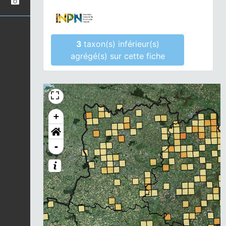
3
taxon(s) inférieur(s)
agrégé(s) sur cette fiche
+
-