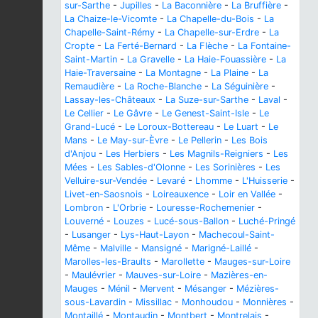
sur-Sarthe
-
Jupilles
-
La Baconnière
-
La Bruffière
-
La Chaize-le-Vicomte
-
La Chapelle-du-Bois
-
La
Chapelle-Saint-Rémy
-
La Chapelle-sur-Erdre
-
La
Cropte
-
La Ferté-Bernard
-
La Flèche
-
La Fontaine-
Saint-Martin
-
La Gravelle
-
La Haie-Fouassière
-
La
Haie-Traversaine
-
La Montagne
-
La Plaine
-
La
Remaudière
-
La Roche-Blanche
-
La Séguinière
-
Lassay-les-Châteaux
-
La Suze-sur-Sarthe
-
Laval
-
Le Cellier
-
Le Gâvre
-
Le Genest-Saint-Isle
-
Le
Grand-Lucé
-
Le Loroux-Bottereau
-
Le Luart
-
Le
Mans
-
Le May-sur-Èvre
-
Le Pellerin
-
Les Bois
d'Anjou
-
Les Herbiers
-
Les Magnils-Reigniers
-
Les
Mées
-
Les Sables-d'Olonne
-
Les Sorinières
-
Les
Velluire-sur-Vendée
-
Levaré
-
Lhomme
-
L'Huisserie
-
Livet-en-Saosnois
-
Loireauxence
-
Loir en Vallée
-
Lombron
-
L'Orbrie
-
Louresse-Rochemenier
-
Louverné
-
Louzes
-
Lucé-sous-Ballon
-
Luché-Pringé
-
Lusanger
-
Lys-Haut-Layon
-
Machecoul-Saint-
Même
-
Malville
-
Mansigné
-
Marigné-Laillé
-
Marolles-les-Braults
-
Marollette
-
Mauges-sur-Loire
-
Maulévrier
-
Mauves-sur-Loire
-
Mazières-en-
Mauges
-
Ménil
-
Mervent
-
Mésanger
-
Mézières-
sous-Lavardin
-
Missillac
-
Monhoudou
-
Monnières
-
Montaillé
-
Montaudin
-
Montbert
-
Montrelais
-