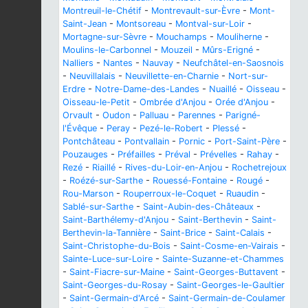
Montreuil-le-Chétif
-
Montrevault-sur-Èvre
-
Mont-
Saint-Jean
-
Montsoreau
-
Montval-sur-Loir
-
Mortagne-sur-Sèvre
-
Mouchamps
-
Mouliherne
-
Moulins-le-Carbonnel
-
Mouzeil
-
Mûrs-Erigné
-
Nalliers
-
Nantes
-
Nauvay
-
Neufchâtel-en-Saosnois
-
Neuvillalais
-
Neuvillette-en-Charnie
-
Nort-sur-
Erdre
-
Notre-Dame-des-Landes
-
Nuaillé
-
Oisseau
-
Oisseau-le-Petit
-
Ombrée d'Anjou
-
Orée d'Anjou
-
Orvault
-
Oudon
-
Palluau
-
Parennes
-
Parigné-
l'Évêque
-
Peray
-
Pezé-le-Robert
-
Plessé
-
Pontchâteau
-
Pontvallain
-
Pornic
-
Port-Saint-Père
-
Pouzauges
-
Préfailles
-
Préval
-
Prévelles
-
Rahay
-
Rezé
-
Riaillé
-
Rives-du-Loir-en-Anjou
-
Rochetrejoux
-
Roézé-sur-Sarthe
-
Rouessé-Fontaine
-
Rougé
-
Rou-Marson
-
Rouperroux-le-Coquet
-
Ruaudin
-
Sablé-sur-Sarthe
-
Saint-Aubin-des-Châteaux
-
Saint-Barthélemy-d'Anjou
-
Saint-Berthevin
-
Saint-
Berthevin-la-Tannière
-
Saint-Brice
-
Saint-Calais
-
Saint-Christophe-du-Bois
-
Saint-Cosme-en-Vairais
-
Sainte-Luce-sur-Loire
-
Sainte-Suzanne-et-Chammes
-
Saint-Fiacre-sur-Maine
-
Saint-Georges-Buttavent
-
Saint-Georges-du-Rosay
-
Saint-Georges-le-Gaultier
-
Saint-Germain-d'Arcé
-
Saint-Germain-de-Coulamer