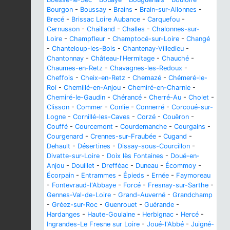
Bourgon
-
Boussay
-
Brains
-
Brain-sur-Allonnes
-
Brecé
-
Brissac Loire Aubance
-
Carquefou
-
Cernusson
-
Chailland
-
Challes
-
Chalonnes-sur-
Loire
-
Champfleur
-
Champtocé-sur-Loire
-
Changé
-
Chanteloup-les-Bois
-
Chantenay-Villedieu
-
Chantonnay
-
Château-l'Hermitage
-
Chauché
-
Chaumes-en-Retz
-
Chavagnes-les-Redoux
-
Cheffois
-
Cheix-en-Retz
-
Chemazé
-
Chémeré-le-
Roi
-
Chemillé-en-Anjou
-
Chemiré-en-Charnie
-
Chemiré-le-Gaudin
-
Chérancé
-
Cherré-Au
-
Cholet
-
Clisson
-
Commer
-
Conlie
-
Connerré
-
Corcoué-sur-
Logne
-
Cornillé-les-Caves
-
Corzé
-
Couëron
-
Couffé
-
Courcemont
-
Courdemanche
-
Courgains
-
Courgenard
-
Crennes-sur-Fraubée
-
Cugand
-
Dehault
-
Désertines
-
Dissay-sous-Courcillon
-
Divatte-sur-Loire
-
Doix lès Fontaines
-
Doué-en-
Anjou
-
Douillet
-
Drefféac
-
Duneau
-
Écommoy
-
Écorpain
-
Entrammes
-
Épieds
-
Ernée
-
Faymoreau
-
Fontevraud-l'Abbaye
-
Forcé
-
Fresnay-sur-Sarthe
-
Gennes-Val-de-Loire
-
Grand-Auverné
-
Grandchamp
-
Gréez-sur-Roc
-
Guenrouet
-
Guérande
-
Hardanges
-
Haute-Goulaine
-
Herbignac
-
Hercé
-
Ingrandes-Le Fresne sur Loire
-
Joué-l'Abbé
-
Juigné-