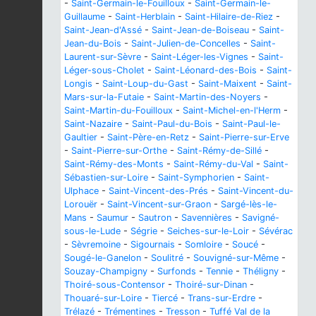
-
Saint-Germain-le-Fouilloux
-
Saint-Germain-le-
Guillaume
-
Saint-Herblain
-
Saint-Hilaire-de-Riez
-
Saint-Jean-d'Assé
-
Saint-Jean-de-Boiseau
-
Saint-
Jean-du-Bois
-
Saint-Julien-de-Concelles
-
Saint-
Laurent-sur-Sèvre
-
Saint-Léger-les-Vignes
-
Saint-
Léger-sous-Cholet
-
Saint-Léonard-des-Bois
-
Saint-
Longis
-
Saint-Loup-du-Gast
-
Saint-Maixent
-
Saint-
Mars-sur-la-Futaie
-
Saint-Martin-des-Noyers
-
Saint-Martin-du-Fouilloux
-
Saint-Michel-en-l'Herm
-
Saint-Nazaire
-
Saint-Paul-du-Bois
-
Saint-Paul-le-
Gaultier
-
Saint-Père-en-Retz
-
Saint-Pierre-sur-Erve
-
Saint-Pierre-sur-Orthe
-
Saint-Rémy-de-Sillé
-
Saint-Rémy-des-Monts
-
Saint-Rémy-du-Val
-
Saint-
Sébastien-sur-Loire
-
Saint-Symphorien
-
Saint-
Ulphace
-
Saint-Vincent-des-Prés
-
Saint-Vincent-du-
Lorouër
-
Saint-Vincent-sur-Graon
-
Sargé-lès-le-
Mans
-
Saumur
-
Sautron
-
Savennières
-
Savigné-
sous-le-Lude
-
Ségrie
-
Seiches-sur-le-Loir
-
Sévérac
-
Sèvremoine
-
Sigournais
-
Somloire
-
Soucé
-
Sougé-le-Ganelon
-
Soulitré
-
Souvigné-sur-Même
-
Souzay-Champigny
-
Surfonds
-
Tennie
-
Théligny
-
Thoiré-sous-Contensor
-
Thoiré-sur-Dinan
-
Thouaré-sur-Loire
-
Tiercé
-
Trans-sur-Erdre
-
Trélazé
-
Trémentines
-
Tresson
-
Tuffé Val de la