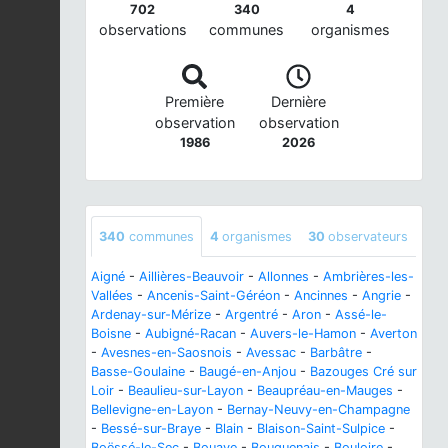
702
340
4
observations
communes
organismes
Première
Dernière
observation
observation
1986
2026
340
communes
4
organismes
30
observateurs
Aigné
-
Aillières-Beauvoir
-
Allonnes
-
Ambrières-les-
Vallées
-
Ancenis-Saint-Géréon
-
Ancinnes
-
Angrie
-
Ardenay-sur-Mérize
-
Argentré
-
Aron
-
Assé-le-
Boisne
-
Aubigné-Racan
-
Auvers-le-Hamon
-
Averton
-
Avesnes-en-Saosnois
-
Avessac
-
Barbâtre
-
Basse-Goulaine
-
Baugé-en-Anjou
-
Bazouges Cré sur
Loir
-
Beaulieu-sur-Layon
-
Beaupréau-en-Mauges
-
Bellevigne-en-Layon
-
Bernay-Neuvy-en-Champagne
-
Bessé-sur-Braye
-
Blain
-
Blaison-Saint-Sulpice
-
Boëssé-le-Sec
-
Bouaye
-
Bouguenais
-
Bouloire
-