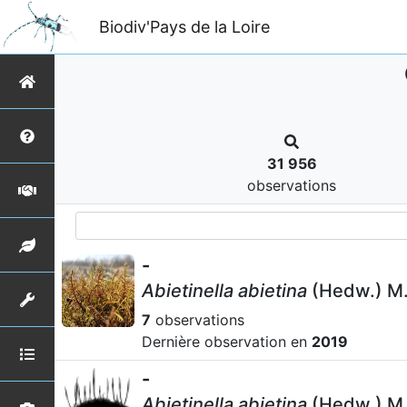
Biodiv'Pays de la Loire
31 956
observations
-
Abietinella abietina
(Hedw.) M.
7
observations
Dernière observation en
2019
-
Abietinella abietina
(Hedw.) M.