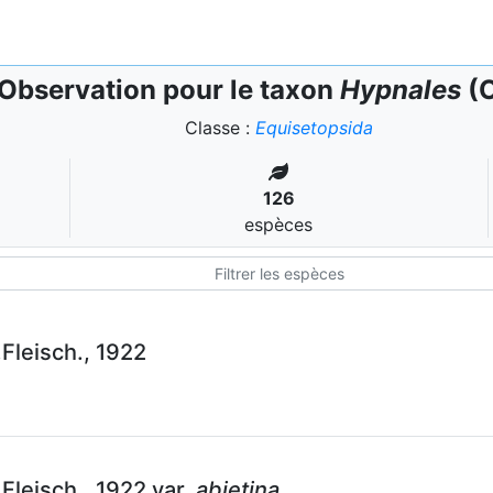
Observation pour le taxon
Hypnales
(O
Classe :
Equisetopsida
126
espèces
Fleisch., 1922
Fleisch., 1922 var.
abietina