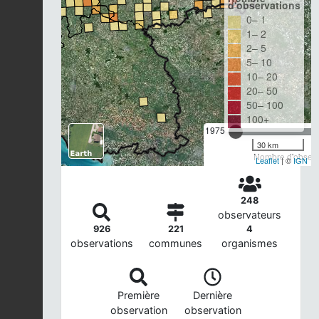
d'observations
0– 1
1– 2
2– 5
5– 10
10– 20
20– 50
50– 100
100+
1975
30 km
Nombre d'observa
Leaflet
| ©
IGN
248
observateurs
926
221
4
observations
communes
organismes
Première
Dernière
observation
observation