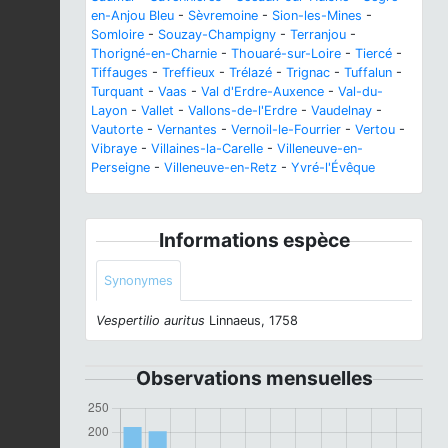
en-Anjou Bleu
-
Sèvremoine
-
Sion-les-Mines
-
Somloire
-
Souzay-Champigny
-
Terranjou
-
Thorigné-en-Charnie
-
Thouaré-sur-Loire
-
Tiercé
-
Tiffauges
-
Treffieux
-
Trélazé
-
Trignac
-
Tuffalun
-
Turquant
-
Vaas
-
Val d'Erdre-Auxence
-
Val-du-
Layon
-
Vallet
-
Vallons-de-l'Erdre
-
Vaudelnay
-
Vautorte
-
Vernantes
-
Vernoil-le-Fourrier
-
Vertou
-
Vibraye
-
Villaines-la-Carelle
-
Villeneuve-en-
Perseigne
-
Villeneuve-en-Retz
-
Yvré-l'Évêque
Informations espèce
Synonymes
Vespertilio auritus
Linnaeus, 1758
Observations mensuelles