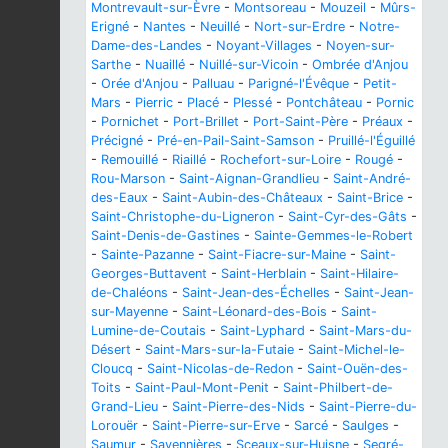
Montrevault-sur-Èvre
-
Montsoreau
-
Mouzeil
-
Mûrs-
Erigné
-
Nantes
-
Neuillé
-
Nort-sur-Erdre
-
Notre-
Dame-des-Landes
-
Noyant-Villages
-
Noyen-sur-
Sarthe
-
Nuaillé
-
Nuillé-sur-Vicoin
-
Ombrée d'Anjou
-
Orée d'Anjou
-
Palluau
-
Parigné-l'Évêque
-
Petit-
Mars
-
Pierric
-
Placé
-
Plessé
-
Pontchâteau
-
Pornic
-
Pornichet
-
Port-Brillet
-
Port-Saint-Père
-
Préaux
-
Précigné
-
Pré-en-Pail-Saint-Samson
-
Pruillé-l'Éguillé
-
Remouillé
-
Riaillé
-
Rochefort-sur-Loire
-
Rougé
-
Rou-Marson
-
Saint-Aignan-Grandlieu
-
Saint-André-
des-Eaux
-
Saint-Aubin-des-Châteaux
-
Saint-Brice
-
Saint-Christophe-du-Ligneron
-
Saint-Cyr-des-Gâts
-
Saint-Denis-de-Gastines
-
Sainte-Gemmes-le-Robert
-
Sainte-Pazanne
-
Saint-Fiacre-sur-Maine
-
Saint-
Georges-Buttavent
-
Saint-Herblain
-
Saint-Hilaire-
de-Chaléons
-
Saint-Jean-des-Échelles
-
Saint-Jean-
sur-Mayenne
-
Saint-Léonard-des-Bois
-
Saint-
Lumine-de-Coutais
-
Saint-Lyphard
-
Saint-Mars-du-
Désert
-
Saint-Mars-sur-la-Futaie
-
Saint-Michel-le-
Cloucq
-
Saint-Nicolas-de-Redon
-
Saint-Ouën-des-
Toits
-
Saint-Paul-Mont-Penit
-
Saint-Philbert-de-
Grand-Lieu
-
Saint-Pierre-des-Nids
-
Saint-Pierre-du-
Lorouër
-
Saint-Pierre-sur-Erve
-
Sarcé
-
Saulges
-
Saumur
-
Savennières
-
Sceaux-sur-Huisne
-
Segré-