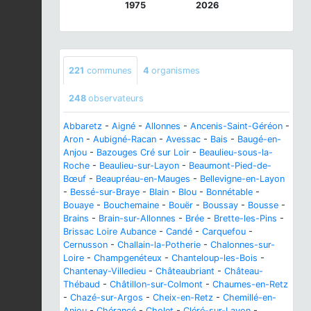
1975
2026
221
communes
4
organismes
248
observateurs
Abbaretz
-
Aigné
-
Allonnes
-
Ancenis-Saint-Géréon
-
Aron
-
Aubigné-Racan
-
Avessac
-
Bais
-
Baugé-en-
Anjou
-
Bazouges Cré sur Loir
-
Beaulieu-sous-la-
Roche
-
Beaulieu-sur-Layon
-
Beaumont-Pied-de-
Bœuf
-
Beaupréau-en-Mauges
-
Bellevigne-en-Layon
-
Bessé-sur-Braye
-
Blain
-
Blou
-
Bonnétable
-
Bouaye
-
Bouchemaine
-
Bouër
-
Boussay
-
Bousse
-
Brains
-
Brain-sur-Allonnes
-
Brée
-
Brette-les-Pins
-
Brissac Loire Aubance
-
Candé
-
Carquefou
-
Cernusson
-
Challain-la-Potherie
-
Chalonnes-sur-
Loire
-
Champgenéteux
-
Chanteloup-les-Bois
-
Chantenay-Villedieu
-
Châteaubriant
-
Château-
Thébaud
-
Châtillon-sur-Colmont
-
Chaumes-en-Retz
-
Chazé-sur-Argos
-
Cheix-en-Retz
-
Chemillé-en-
Anjou
-
Chérancé
-
Cholet
-
Cléré-sur-Layon
-