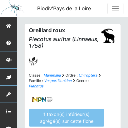
Biodiv'Pays de la Loire
Oreillard roux
Plecotus auritus
(Linnaeus,
1758)
Classe :
Mammalia
Ordre :
Chiroptera
Famille :
Vespertilionidae
Genre :
Plecotus
1
taxon(s) inférieur(s)
agrégé(s) sur cette fiche