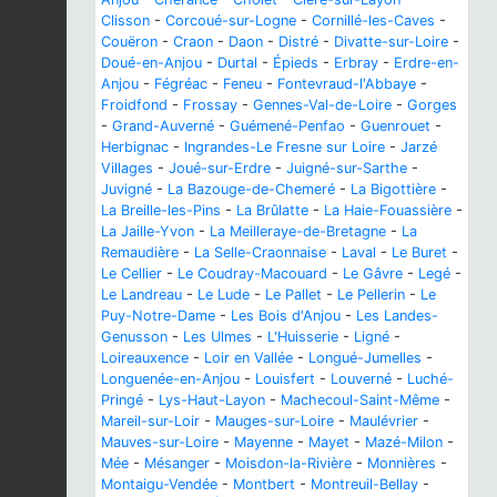
Clisson
-
Corcoué-sur-Logne
-
Cornillé-les-Caves
-
Couëron
-
Craon
-
Daon
-
Distré
-
Divatte-sur-Loire
-
Doué-en-Anjou
-
Durtal
-
Épieds
-
Erbray
-
Erdre-en-
Anjou
-
Fégréac
-
Feneu
-
Fontevraud-l'Abbaye
-
Froidfond
-
Frossay
-
Gennes-Val-de-Loire
-
Gorges
-
Grand-Auverné
-
Guémené-Penfao
-
Guenrouet
-
Herbignac
-
Ingrandes-Le Fresne sur Loire
-
Jarzé
Villages
-
Joué-sur-Erdre
-
Juigné-sur-Sarthe
-
Juvigné
-
La Bazouge-de-Chemeré
-
La Bigottière
-
La Breille-les-Pins
-
La Brûlatte
-
La Haie-Fouassière
-
La Jaille-Yvon
-
La Meilleraye-de-Bretagne
-
La
Remaudière
-
La Selle-Craonnaise
-
Laval
-
Le Buret
-
Le Cellier
-
Le Coudray-Macouard
-
Le Gâvre
-
Legé
-
Le Landreau
-
Le Lude
-
Le Pallet
-
Le Pellerin
-
Le
Puy-Notre-Dame
-
Les Bois d'Anjou
-
Les Landes-
Genusson
-
Les Ulmes
-
L'Huisserie
-
Ligné
-
Loireauxence
-
Loir en Vallée
-
Longué-Jumelles
-
Longuenée-en-Anjou
-
Louisfert
-
Louverné
-
Luché-
Pringé
-
Lys-Haut-Layon
-
Machecoul-Saint-Même
-
Mareil-sur-Loir
-
Mauges-sur-Loire
-
Maulévrier
-
Mauves-sur-Loire
-
Mayenne
-
Mayet
-
Mazé-Milon
-
Mée
-
Mésanger
-
Moisdon-la-Rivière
-
Monnières
-
Montaigu-Vendée
-
Montbert
-
Montreuil-Bellay
-