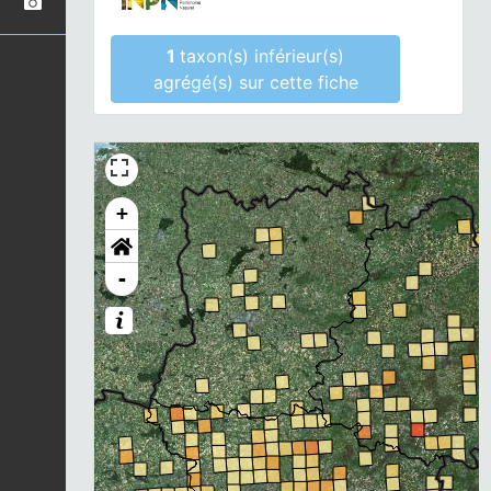
1
taxon(s) inférieur(s)
agrégé(s) sur cette fiche
+
-