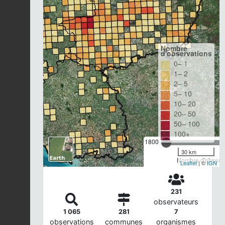
Nombre
d'observations
0– 1
1– 2
2– 5
5– 10
10– 20
20– 50
50– 100
100+
1800
30 km
Nombre d'observa
Leaflet
| ©
IGN
231
observateurs
1 065
281
7
observations
communes
organismes