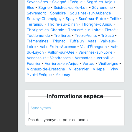
Savennières
-
Savigné-l'Évêque
-
Segré-en-Anjou
Bleu
-
Ségrie
-
Seiches-sur-le-Loir
-
Sèvremoine
-
Sèvremont
-
Somloire
-
Soulaines-sur-Aubance
-
Souzay-Champigny
-
Spay
-
Sucé-sur-Erdre
-
Teillé
-
Terranjou
-
Thoiré-sur-Dinan
-
Thorigné-d'Anjou
-
Thorigné-en-Charnie
-
Thouaré-sur-Loire
-
Tiercé
-
Toutlemonde
-
Treillières
-
Treize-Vents
-
Trélazé
-
Trémentines
-
Trignac
-
Tuffalun
-
Vaas
-
Vair-sur-
Loire
-
Val d'Erdre-Auxence
-
Val d'Étangson
-
Val-
du-Layon
-
Vallon-sur-Gée
-
Varennes-sur-Loire
-
Venansault
-
Vendrennes
-
Vernantes
-
Vernoil-le-
Fourrier
-
Verrières-en-Anjou
-
Vertou
-
Vieillevigne
-
Vigneux-de-Bretagne
-
Villebernier
-
Villepail
-
Vivy
-
Yvré-l'Évêque
-
Yzernay
Informations espèce
Synonymes
Pas de synonymes pour ce taxon