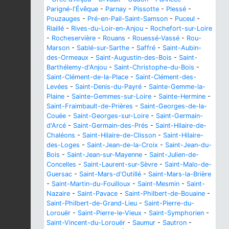
Parigné-l'Évêque
-
Parnay
-
Pissotte
-
Plessé
-
Pouzauges
-
Pré-en-Pail-Saint-Samson
-
Puceul
-
Riaillé
-
Rives-du-Loir-en-Anjou
-
Rochefort-sur-Loire
-
Rocheservière
-
Rouans
-
Rouessé-Vassé
-
Rou-
Marson
-
Sablé-sur-Sarthe
-
Saffré
-
Saint-Aubin-
des-Ormeaux
-
Saint-Augustin-des-Bois
-
Saint-
Barthélemy-d'Anjou
-
Saint-Christophe-du-Bois
-
Saint-Clément-de-la-Place
-
Saint-Clément-des-
Levées
-
Saint-Denis-du-Payré
-
Sainte-Gemme-la-
Plaine
-
Sainte-Gemmes-sur-Loire
-
Sainte-Hermine
-
Saint-Fraimbault-de-Prières
-
Saint-Georges-de-la-
Couée
-
Saint-Georges-sur-Loire
-
Saint-Germain-
d'Arcé
-
Saint-Germain-des-Prés
-
Saint-Hilaire-de-
Chaléons
-
Saint-Hilaire-de-Clisson
-
Saint-Hilaire-
des-Loges
-
Saint-Jean-de-la-Croix
-
Saint-Jean-du-
Bois
-
Saint-Jean-sur-Mayenne
-
Saint-Julien-de-
Concelles
-
Saint-Laurent-sur-Sèvre
-
Saint-Malo-de-
Guersac
-
Saint-Mars-d'Outillé
-
Saint-Mars-la-Brière
-
Saint-Martin-du-Fouilloux
-
Saint-Mesmin
-
Saint-
Nazaire
-
Saint-Pavace
-
Saint-Philbert-de-Bouaine
-
Saint-Philbert-de-Grand-Lieu
-
Saint-Pierre-du-
Lorouër
-
Saint-Pierre-le-Vieux
-
Saint-Symphorien
-
Saint-Vincent-du-Lorouër
-
Saumur
-
Sautron
-