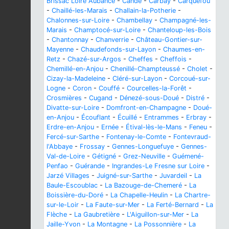
Brissac Loire Aubance
-
Candé
-
Carbay
-
Carquefou
-
Chaillé-les-Marais
-
Challain-la-Potherie
-
Chalonnes-sur-Loire
-
Chambellay
-
Champagné-les-
Marais
-
Champtocé-sur-Loire
-
Chanteloup-les-Bois
-
Chantonnay
-
Chanverrie
-
Château-Gontier-sur-
Mayenne
-
Chaudefonds-sur-Layon
-
Chaumes-en-
Retz
-
Chazé-sur-Argos
-
Cheffes
-
Cheffois
-
Chemillé-en-Anjou
-
Chenillé-Champteussé
-
Cholet
-
Cizay-la-Madeleine
-
Cléré-sur-Layon
-
Corcoué-sur-
Logne
-
Coron
-
Couffé
-
Courcelles-la-Forêt
-
Crosmières
-
Cugand
-
Dénezé-sous-Doué
-
Distré
-
Divatte-sur-Loire
-
Domfront-en-Champagne
-
Doué-
en-Anjou
-
Écouflant
-
Écuillé
-
Entrammes
-
Erbray
-
Erdre-en-Anjou
-
Ernée
-
Étival-lès-le-Mans
-
Feneu
-
Fercé-sur-Sarthe
-
Fontenay-le-Comte
-
Fontevraud-
l'Abbaye
-
Frossay
-
Gennes-Longuefuye
-
Gennes-
Val-de-Loire
-
Gétigné
-
Grez-Neuville
-
Guémené-
Penfao
-
Guérande
-
Ingrandes-Le Fresne sur Loire
-
Jarzé Villages
-
Juigné-sur-Sarthe
-
Juvardeil
-
La
Baule-Escoublac
-
La Bazouge-de-Chemeré
-
La
Boissière-du-Doré
-
La Chapelle-Heulin
-
La Chartre-
sur-le-Loir
-
La Faute-sur-Mer
-
La Ferté-Bernard
-
La
Flèche
-
La Gaubretière
-
L'Aiguillon-sur-Mer
-
La
Jaille-Yvon
-
La Montagne
-
La Possonnière
-
La