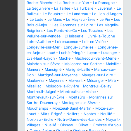
Roche-Blanche
-
La Roche-sur-Yon
-
La Romagne
-
La Séguinière
-
La Taillée
-
La Turballe
-
Lavernat
-
Le
Bailleul
-
Le Boupère
-
Le Landreau
-
Le Lion-d'Angers
-
Le Lude
-
Le Mans
-
Le May-sur-Èvre
-
Le Pin
-
Les
Bois d'Anjou
-
Les Garennes sur Loire
-
Les Magnils-
Reigniers
-
Les Ponts-de-Cé
-
Les Touches
-
Les
Velluire-sur-Vendée
-
L'Huisserie
-
Livré-la-Touche
-
Loire-Authion
-
Loireauxence
-
Loir en Vallée
-
Longeville-sur-Mer
-
Longué-Jumelles
-
Longuenée-
en-Anjou
-
Loué
-
Luché-Pringé
-
Luçon
-
Lusanger
-
Lys-Haut-Layon
-
Maché
-
Machecoul-Saint-Même
-
Maisdon-sur-Sèvre
-
Malicorne-sur-Sarthe
-
Malville
-
Mamers
-
Mansigné
-
Marigné-Laillé
-
Marsac-sur-
Don
-
Martigné-sur-Mayenne
-
Mauges-sur-Loire
-
Maulévrier
-
Mayenne
-
Mervent
-
Mésanger
-
Miré
-
Missillac
-
Moisdon-la-Rivière
-
Montreuil-Bellay
-
Montreuil-Juigné
-
Montreuil-sur-Maine
-
Montrevault-sur-Èvre
-
Montsûrs
-
Morannes sur
Sarthe-Daumeray
-
Mortagne-sur-Sèvre
-
Mouchamps
-
Mouzeuil-Saint-Martin
-
Mozé-sur-
Louet
-
Mûrs-Erigné
-
Nalliers
-
Nantes
-
Neuillé
-
Nort-sur-Erdre
-
Notre-Dame-des-Landes
-
Noyant-
Villages
-
Nuaillé
-
Oisseau
-
Olivet
-
Ombrée d'Anjou
-
Orée d'Anjou
-
Orvault
-
Oudon
-
Pannecé
-