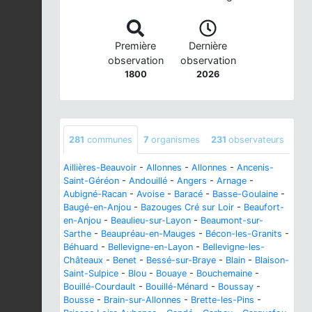
Première
Dernière
observation
observation
1800
2026
281
communes
7
organismes
231
observateurs
Aillières-Beauvoir
-
Allonnes
-
Allonnes
-
Ancenis-
Saint-Géréon
-
Andouillé
-
Angers
-
Arnage
-
Aubigné-Racan
-
Avoise
-
Baracé
-
Basse-Goulaine
-
Baugé-en-Anjou
-
Bazouges Cré sur Loir
-
Beaufort-
en-Anjou
-
Beaulieu-sur-Layon
-
Beaumont-sur-
Sarthe
-
Beaupréau-en-Mauges
-
Bécon-les-Granits
-
Béhuard
-
Bellevigne-en-Layon
-
Bellevigne-les-
Châteaux
-
Benet
-
Bessé-sur-Braye
-
Blain
-
Blaison-
Saint-Sulpice
-
Blou
-
Bouaye
-
Bouchemaine
-
Bouillé-Courdault
-
Bouillé-Ménard
-
Boussay
-
Bousse
-
Brain-sur-Allonnes
-
Brette-les-Pins
-