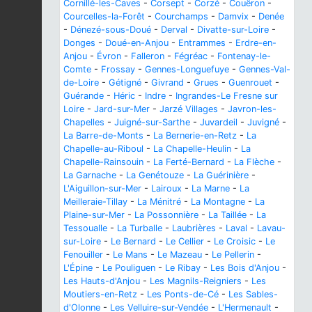
Cornillé-les-Caves
-
Corsept
-
Corzé
-
Couëron
-
Courcelles-la-Forêt
-
Courchamps
-
Damvix
-
Denée
-
Dénezé-sous-Doué
-
Derval
-
Divatte-sur-Loire
-
Donges
-
Doué-en-Anjou
-
Entrammes
-
Erdre-en-
Anjou
-
Évron
-
Falleron
-
Fégréac
-
Fontenay-le-
Comte
-
Frossay
-
Gennes-Longuefuye
-
Gennes-Val-
de-Loire
-
Gétigné
-
Givrand
-
Grues
-
Guenrouet
-
Guérande
-
Héric
-
Indre
-
Ingrandes-Le Fresne sur
Loire
-
Jard-sur-Mer
-
Jarzé Villages
-
Javron-les-
Chapelles
-
Juigné-sur-Sarthe
-
Juvardeil
-
Juvigné
-
La Barre-de-Monts
-
La Bernerie-en-Retz
-
La
Chapelle-au-Riboul
-
La Chapelle-Heulin
-
La
Chapelle-Rainsouin
-
La Ferté-Bernard
-
La Flèche
-
La Garnache
-
La Genétouze
-
La Guérinière
-
L'Aiguillon-sur-Mer
-
Lairoux
-
La Marne
-
La
Meilleraie-Tillay
-
La Ménitré
-
La Montagne
-
La
Plaine-sur-Mer
-
La Possonnière
-
La Taillée
-
La
Tessoualle
-
La Turballe
-
Laubrières
-
Laval
-
Lavau-
sur-Loire
-
Le Bernard
-
Le Cellier
-
Le Croisic
-
Le
Fenouiller
-
Le Mans
-
Le Mazeau
-
Le Pellerin
-
L'Épine
-
Le Pouliguen
-
Le Ribay
-
Les Bois d'Anjou
-
Les Hauts-d'Anjou
-
Les Magnils-Reigniers
-
Les
Moutiers-en-Retz
-
Les Ponts-de-Cé
-
Les Sables-
d'Olonne
-
Les Velluire-sur-Vendée
-
L'Hermenault
-