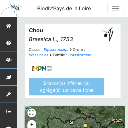
Biodiv'Pays de la Loire
Chou
Brassica
L., 1753
Classe :
Equisetopsida
Ordre :
Brassicales
Famille :
Brassicaceae
5
taxon(s) inférieur(s)
agrégé(s) sur cette fiche
+