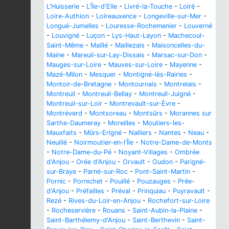
L'Huisserie
-
L'Île-d'Elle
-
Livré-la-Touche
-
Loiré
-
Loire-Authion
-
Loireauxence
-
Longeville-sur-Mer
-
Longué-Jumelles
-
Louresse-Rochemenier
-
Louverné
-
Louvigné
-
Luçon
-
Lys-Haut-Layon
-
Machecoul-
Saint-Même
-
Maillé
-
Maillezais
-
Maisoncelles-du-
Maine
-
Mareuil-sur-Lay-Dissais
-
Marsac-sur-Don
-
Mauges-sur-Loire
-
Mauves-sur-Loire
-
Mayenne
-
Mazé-Milon
-
Mesquer
-
Montigné-lès-Rairies
-
Montoir-de-Bretagne
-
Montournais
-
Montrelais
-
Montreuil
-
Montreuil-Bellay
-
Montreuil-Juigné
-
Montreuil-sur-Loir
-
Montrevault-sur-Èvre
-
Montréverd
-
Montsoreau
-
Montsûrs
-
Morannes sur
Sarthe-Daumeray
-
Moreilles
-
Moutiers-les-
Mauxfaits
-
Mûrs-Erigné
-
Nalliers
-
Nantes
-
Neau
-
Neuillé
-
Noirmoutier-en-l'Île
-
Notre-Dame-de-Monts
-
Notre-Dame-du-Pé
-
Noyant-Villages
-
Ombrée
d'Anjou
-
Orée d'Anjou
-
Orvault
-
Oudon
-
Parigné-
sur-Braye
-
Parné-sur-Roc
-
Pont-Saint-Martin
-
Pornic
-
Pornichet
-
Pouillé
-
Pouzauges
-
Prée-
d'Anjou
-
Préfailles
-
Préval
-
Prinquiau
-
Puyravault
-
Rezé
-
Rives-du-Loir-en-Anjou
-
Rochefort-sur-Loire
-
Rocheservière
-
Rouans
-
Saint-Aubin-la-Plaine
-
Saint-Barthélemy-d'Anjou
-
Saint-Berthevin
-
Saint-