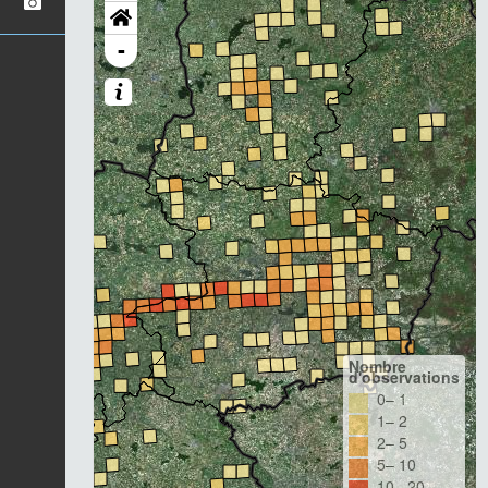
-
Nombre
d'observations
0– 1
1– 2
2– 5
5– 10
10– 20