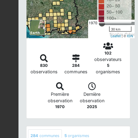
20– 50
50– 100
100+
1970
30 km
Nombre d'observa
Leaflet
| ©
IGN
102
observateurs
830
284
5
observations
communes
organismes
Première
Dernière
observation
observation
1970
2025
284
communes
5
organismes