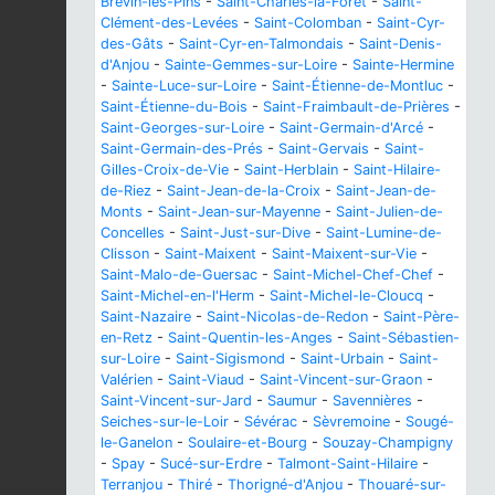
Brevin-les-Pins
-
Saint-Charles-la-Forêt
-
Saint-
Clément-des-Levées
-
Saint-Colomban
-
Saint-Cyr-
des-Gâts
-
Saint-Cyr-en-Talmondais
-
Saint-Denis-
d'Anjou
-
Sainte-Gemmes-sur-Loire
-
Sainte-Hermine
-
Sainte-Luce-sur-Loire
-
Saint-Étienne-de-Montluc
-
Saint-Étienne-du-Bois
-
Saint-Fraimbault-de-Prières
-
Saint-Georges-sur-Loire
-
Saint-Germain-d'Arcé
-
Saint-Germain-des-Prés
-
Saint-Gervais
-
Saint-
Gilles-Croix-de-Vie
-
Saint-Herblain
-
Saint-Hilaire-
de-Riez
-
Saint-Jean-de-la-Croix
-
Saint-Jean-de-
Monts
-
Saint-Jean-sur-Mayenne
-
Saint-Julien-de-
Concelles
-
Saint-Just-sur-Dive
-
Saint-Lumine-de-
Clisson
-
Saint-Maixent
-
Saint-Maixent-sur-Vie
-
Saint-Malo-de-Guersac
-
Saint-Michel-Chef-Chef
-
Saint-Michel-en-l'Herm
-
Saint-Michel-le-Cloucq
-
Saint-Nazaire
-
Saint-Nicolas-de-Redon
-
Saint-Père-
en-Retz
-
Saint-Quentin-les-Anges
-
Saint-Sébastien-
sur-Loire
-
Saint-Sigismond
-
Saint-Urbain
-
Saint-
Valérien
-
Saint-Viaud
-
Saint-Vincent-sur-Graon
-
Saint-Vincent-sur-Jard
-
Saumur
-
Savennières
-
Seiches-sur-le-Loir
-
Sévérac
-
Sèvremoine
-
Sougé-
le-Ganelon
-
Soulaire-et-Bourg
-
Souzay-Champigny
-
Spay
-
Sucé-sur-Erdre
-
Talmont-Saint-Hilaire
-
Terranjou
-
Thiré
-
Thorigné-d'Anjou
-
Thouaré-sur-