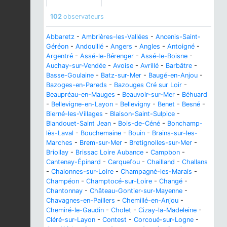
102
observateurs
Abbaretz
-
Ambrières-les-Vallées
-
Ancenis-Saint-
Géréon
-
Andouillé
-
Angers
-
Angles
-
Antoigné
-
Argentré
-
Assé-le-Bérenger
-
Assé-le-Boisne
-
Auchay-sur-Vendée
-
Avoise
-
Avrillé
-
Barbâtre
-
Basse-Goulaine
-
Batz-sur-Mer
-
Baugé-en-Anjou
-
Bazoges-en-Pareds
-
Bazouges Cré sur Loir
-
Beaupréau-en-Mauges
-
Beauvoir-sur-Mer
-
Béhuard
-
Bellevigne-en-Layon
-
Bellevigny
-
Benet
-
Besné
-
Bierné-les-Villages
-
Blaison-Saint-Sulpice
-
Blandouet-Saint Jean
-
Bois-de-Céné
-
Bonchamp-
lès-Laval
-
Bouchemaine
-
Bouin
-
Brains-sur-les-
Marches
-
Brem-sur-Mer
-
Bretignolles-sur-Mer
-
Briollay
-
Brissac Loire Aubance
-
Campbon
-
Cantenay-Épinard
-
Carquefou
-
Chailland
-
Challans
-
Chalonnes-sur-Loire
-
Champagné-les-Marais
-
Champéon
-
Champtocé-sur-Loire
-
Changé
-
Chantonnay
-
Château-Gontier-sur-Mayenne
-
Chavagnes-en-Paillers
-
Chemillé-en-Anjou
-
Chemiré-le-Gaudin
-
Cholet
-
Cizay-la-Madeleine
-
Cléré-sur-Layon
-
Contest
-
Corcoué-sur-Logne
-