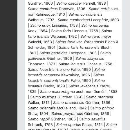
Günther, 1866 |
Salmo caecifer
Parnell, 1838 |
Salmo cambricus
Donovan, 1806 |
Salmo cettii
auct.
non Rafinesque, 1810 |
Salmo cornubiensis
Walbaum, 1792 |
Salmo cumberland
Lacepède, 1803
|
Salmo eriox
Linnaeus, 1758 |
Salmo estuarius
Knox, 1854 |
Salmo fario
Linnaeus, 1758 |
Salmo
fario loensis
Walbaum, 1792 |
Salmo fario major
Walecki, 1863 |
Salmo fario
var.
forestensis
Bloch &
Schneider, 1801 |
Salmo faris forestensis
Bloch,
1801 |
Salmo gadoides
Lacepède, 1803 |
Salmo
gallivensis
Günther, 1866 |
Salmo islayensis
Thomson, 1873 |
Salmo lacustris
Linnaeus, 1758 |
Salmo lacustris rhenana
Fatio, 1890 |
Salmo
lacustris romanovi
Kawraisky, 1896 |
Salmo
lacustris septentrionalis
Fatio, 1890 |
Salmo
lemanus
Cuvier, 1829 |
Salmo levenensis
Yarrell,
1839 |
Salmo macrostigma
auct. non Duméril, 1858
|
Salmo mistops
Günther, 1866 |
Salmo montana
Walker, 1812 |
Salmo orcadensis
Günther, 1866 |
Salmo orientalis
McClelland, 1842 |
Salmo phinoc
Shaw, 1804 |
Salmo polyosteus
Günther, 1866 |
Salmo rappii
Günther, 1866 |
Salmo saxatilis
Schrank, 1798 |
Salmo spurius
Pallas, 1814 |
Salmo