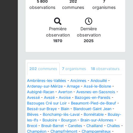
5 800
202
7
observations
communes
organismes
Première
Dernière
observation
observation
1970
2025
202
communes
7
organismes
18
observateurs
Ambrières-les-Vallées
-
Ancinnes
-
Andouillé
-
Ardenay-sur-Mérize
-
Arnage
-
Assé-le-Boisne
-
Aubigné-Racan
-
Averton
-
Avesnes-en-Saosnois
-
Avessé
-
Avezé
-
Avoise
-
Bazoges-en-Pareds
-
Bazouges Cré sur Loir
-
Beaumont-Pied-de-Bœuf
-
Bessé-sur-Braye
-
Blain
-
Blandouet-Saint Jean
-
Blèves
-
Bonchamp-lès-Laval
-
Bonnétable
-
Boulay-
les-Ifs
-
Bouloire
-
Bourgon
-
Brain-sur-Allonnes
-
Brecé
-
Breuil-Barret
-
Carelles
-
Chailland
-
Challes
-
Champéon
-
Champfrémont
-
Champgenéteux
-