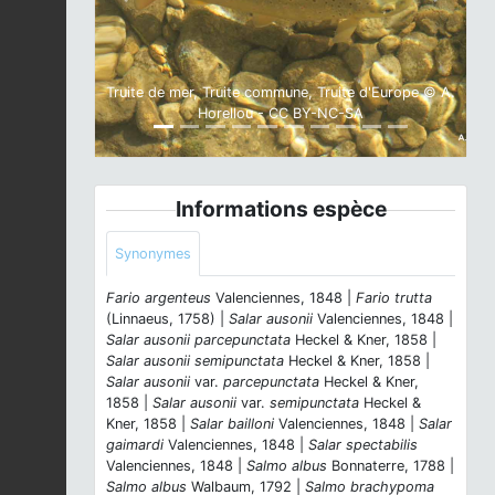
Previous
Next
Truite de mer, Truite commune, Truite d'Europe © A.
Horellou - CC BY-NC-SA
Informations espèce
Synonymes
Fario argenteus
Valenciennes, 1848 |
Fario trutta
(Linnaeus, 1758) |
Salar ausonii
Valenciennes, 1848 |
Salar ausonii parcepunctata
Heckel & Kner, 1858 |
Salar ausonii semipunctata
Heckel & Kner, 1858 |
Salar ausonii
var.
parcepunctata
Heckel & Kner,
1858 |
Salar ausonii
var.
semipunctata
Heckel &
Kner, 1858 |
Salar bailloni
Valenciennes, 1848 |
Salar
gaimardi
Valenciennes, 1848 |
Salar spectabilis
Valenciennes, 1848 |
Salmo albus
Bonnaterre, 1788 |
Salmo albus
Walbaum, 1792 |
Salmo brachypoma