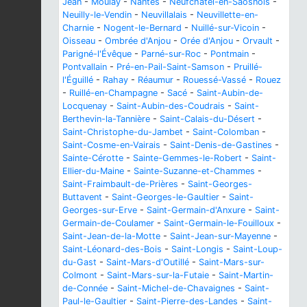
Jean
-
Moulay
-
Nantes
-
Neufchâtel-en-Saosnois
-
Neuilly-le-Vendin
-
Neuvillalais
-
Neuvillette-en-
Charnie
-
Nogent-le-Bernard
-
Nuillé-sur-Vicoin
-
Oisseau
-
Ombrée d'Anjou
-
Orée d'Anjou
-
Orvault
-
Parigné-l'Évêque
-
Parné-sur-Roc
-
Pontmain
-
Pontvallain
-
Pré-en-Pail-Saint-Samson
-
Pruillé-
l'Éguillé
-
Rahay
-
Réaumur
-
Rouessé-Vassé
-
Rouez
-
Ruillé-en-Champagne
-
Sacé
-
Saint-Aubin-de-
Locquenay
-
Saint-Aubin-des-Coudrais
-
Saint-
Berthevin-la-Tannière
-
Saint-Calais-du-Désert
-
Saint-Christophe-du-Jambet
-
Saint-Colomban
-
Saint-Cosme-en-Vairais
-
Saint-Denis-de-Gastines
-
Sainte-Cérotte
-
Sainte-Gemmes-le-Robert
-
Saint-
Ellier-du-Maine
-
Sainte-Suzanne-et-Chammes
-
Saint-Fraimbault-de-Prières
-
Saint-Georges-
Buttavent
-
Saint-Georges-le-Gaultier
-
Saint-
Georges-sur-Erve
-
Saint-Germain-d'Anxure
-
Saint-
Germain-de-Coulamer
-
Saint-Germain-le-Fouilloux
-
Saint-Jean-de-la-Motte
-
Saint-Jean-sur-Mayenne
-
Saint-Léonard-des-Bois
-
Saint-Longis
-
Saint-Loup-
du-Gast
-
Saint-Mars-d'Outillé
-
Saint-Mars-sur-
Colmont
-
Saint-Mars-sur-la-Futaie
-
Saint-Martin-
de-Connée
-
Saint-Michel-de-Chavaignes
-
Saint-
Paul-le-Gaultier
-
Saint-Pierre-des-Landes
-
Saint-