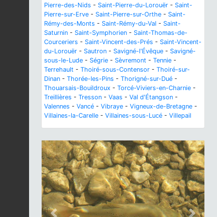
Pierre-des-Nids
-
Saint-Pierre-du-Lorouër
-
Saint-
Pierre-sur-Erve
-
Saint-Pierre-sur-Orthe
-
Saint-
Rémy-des-Monts
-
Saint-Rémy-du-Val
-
Saint-
Saturnin
-
Saint-Symphorien
-
Saint-Thomas-de-
Courceriers
-
Saint-Vincent-des-Prés
-
Saint-Vincent-
du-Lorouër
-
Sautron
-
Savigné-l'Évêque
-
Savigné-
sous-le-Lude
-
Ségrie
-
Sèvremont
-
Tennie
-
Terrehault
-
Thoiré-sous-Contensor
-
Thoiré-sur-
Dinan
-
Thorée-les-Pins
-
Thorigné-sur-Dué
-
Thouarsais-Bouildroux
-
Torcé-Viviers-en-Charnie
-
Treillières
-
Tresson
-
Vaas
-
Val d'Étangson
-
Valennes
-
Vancé
-
Vibraye
-
Vigneux-de-Bretagne
-
Villaines-la-Carelle
-
Villaines-sous-Lucé
-
Villepail