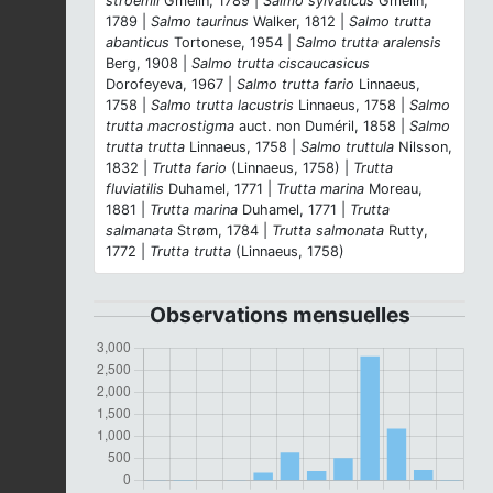
stroemii
Gmelin, 1789 |
Salmo sylvaticus
Gmelin,
1789 |
Salmo taurinus
Walker, 1812 |
Salmo trutta
abanticus
Tortonese, 1954 |
Salmo trutta aralensis
Berg, 1908 |
Salmo trutta ciscaucasicus
Dorofeyeva, 1967 |
Salmo trutta fario
Linnaeus,
1758 |
Salmo trutta lacustris
Linnaeus, 1758 |
Salmo
trutta macrostigma
auct. non Duméril, 1858 |
Salmo
trutta trutta
Linnaeus, 1758 |
Salmo truttula
Nilsson,
1832 |
Trutta fario
(Linnaeus, 1758) |
Trutta
fluviatilis
Duhamel, 1771 |
Trutta marina
Moreau,
1881 |
Trutta marina
Duhamel, 1771 |
Trutta
salmanata
Strøm, 1784 |
Trutta salmonata
Rutty,
1772 |
Trutta trutta
(Linnaeus, 1758)
Observations mensuelles