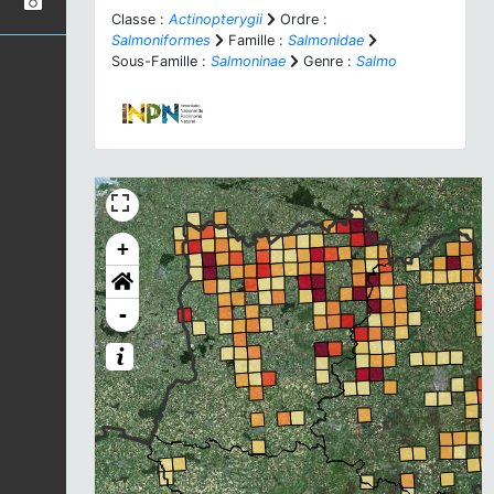
Classe :
Actinopterygii
Ordre :
Salmoniformes
Famille :
Salmonidae
Sous-Famille :
Salmoninae
Genre :
Salmo
+
-