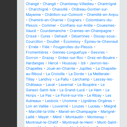
Changé
-
Changé
-
Chantenay-Villedieu
-
Chantrigné
-
Charchigné
-
Chassillé
-
Château-Gontier-sur-
Mayenne
-
Châtillon-sur-Colmont
-
Chemillé-en-Anjou
-
Chemiré-en-Charnie
-
Cogners
-
Colombiers-du-
Plessis
-
Commer
-
Conflans-sur-Anille
-
Couesmes-
Vaucé
-
Courdemanche
-
Crannes-en-Champagne
-
Crissé
-
Cures
-
Dehault
-
Désertines
-
Dissay-sous-
Courcillon
-
Douillet
-
Écommoy
-
Épineu-le-Chevreuil
-
Ernée
-
Flée
-
Fougerolles-du-Plessis
-
Fromentières
-
Gennes-Longuefuye
-
Gesvres
-
Gorron
-
Grazay
-
Gréez-sur-Roc
-
Grez-en-Bouère
-
Hardanges
-
Hercé
-
Houssay
-
Izé
-
Javron-les-
Chapelles
-
Joué-en-Charnie
-
Jupilles
-
La Chapelle-
au-Riboul
-
La Croixille
-
La Dorée
-
La Meilleraie-
Tillay
-
Landivy
-
La Pallu
-
Larchamp
-
Lassay-les-
Châteaux
-
Laval
-
Lavernat
-
Le Boupère
-
Le
Genest-Saint-Isle
-
Le Grand-Lucé
-
Le Ham
-
Le
Horps
-
Le Pas
-
Le Poiré-sur-Vie
-
Le Ribay
-
Les
Aulneaux
-
Lesbois
-
Lhomme
-
Lignières-Orgères
-
Loir en Vallée
-
Louverné
-
Louzes
-
Luceau
-
Maigné
-
Marcillé-la-Ville
-
Mareil-en-Champagne
-
Marigné-
Laillé
-
Mayet
-
Ménil
-
Montaudin
-
Montenay
-
Montreuil-le-Chétif
-
Montreuil-le-Henri
-
Mont-Saint-