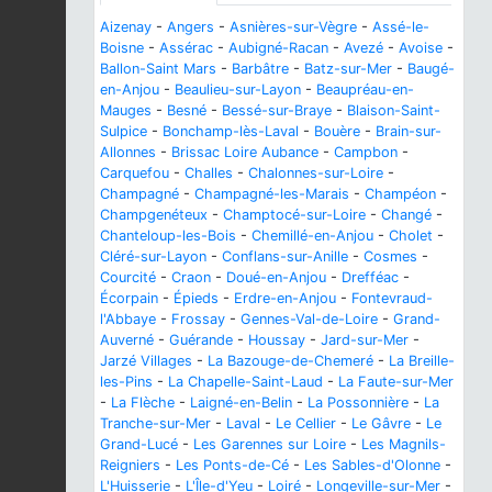
Aizenay
-
Angers
-
Asnières-sur-Vègre
-
Assé-le-
Boisne
-
Assérac
-
Aubigné-Racan
-
Avezé
-
Avoise
-
Ballon-Saint Mars
-
Barbâtre
-
Batz-sur-Mer
-
Baugé-
en-Anjou
-
Beaulieu-sur-Layon
-
Beaupréau-en-
Mauges
-
Besné
-
Bessé-sur-Braye
-
Blaison-Saint-
Sulpice
-
Bonchamp-lès-Laval
-
Bouère
-
Brain-sur-
Allonnes
-
Brissac Loire Aubance
-
Campbon
-
Carquefou
-
Challes
-
Chalonnes-sur-Loire
-
Champagné
-
Champagné-les-Marais
-
Champéon
-
Champgenéteux
-
Champtocé-sur-Loire
-
Changé
-
Chanteloup-les-Bois
-
Chemillé-en-Anjou
-
Cholet
-
Cléré-sur-Layon
-
Conflans-sur-Anille
-
Cosmes
-
Courcité
-
Craon
-
Doué-en-Anjou
-
Drefféac
-
Écorpain
-
Épieds
-
Erdre-en-Anjou
-
Fontevraud-
l'Abbaye
-
Frossay
-
Gennes-Val-de-Loire
-
Grand-
Auverné
-
Guérande
-
Houssay
-
Jard-sur-Mer
-
Jarzé Villages
-
La Bazouge-de-Chemeré
-
La Breille-
les-Pins
-
La Chapelle-Saint-Laud
-
La Faute-sur-Mer
-
La Flèche
-
Laigné-en-Belin
-
La Possonnière
-
La
Tranche-sur-Mer
-
Laval
-
Le Cellier
-
Le Gâvre
-
Le
Grand-Lucé
-
Les Garennes sur Loire
-
Les Magnils-
Reigniers
-
Les Ponts-de-Cé
-
Les Sables-d'Olonne
-
L'Huisserie
-
L'Île-d'Yeu
-
Loiré
-
Longeville-sur-Mer
-