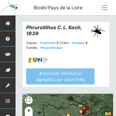
Biodiv'Pays de la Loire
Phrurolithus
C. L. Koch,
1839
Classe :
Arachnida
Ordre :
Araneae
Famille :
Phrurolithidae
3
taxon(s) inférieur(s)
agrégé(s) sur cette fiche
+