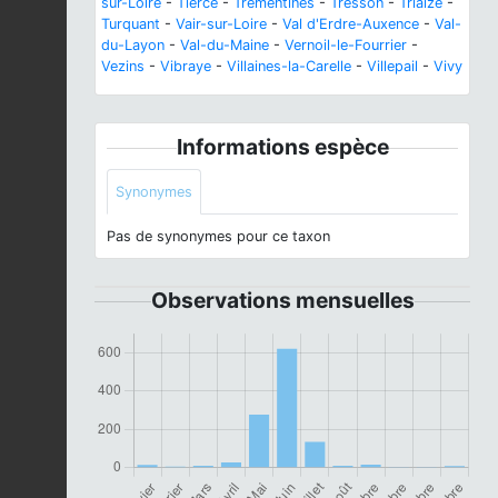
sur-Loire
-
Tiercé
-
Trémentines
-
Tresson
-
Triaize
-
Turquant
-
Vair-sur-Loire
-
Val d'Erdre-Auxence
-
Val-
du-Layon
-
Val-du-Maine
-
Vernoil-le-Fourrier
-
Vezins
-
Vibraye
-
Villaines-la-Carelle
-
Villepail
-
Vivy
Informations espèce
Synonymes
Pas de synonymes pour ce taxon
Observations mensuelles