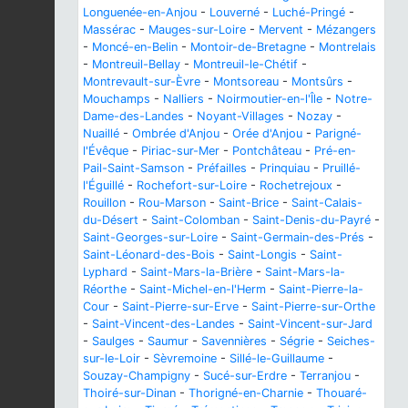
Longuenée-en-Anjou
-
Louverné
-
Luché-Pringé
-
Massérac
-
Mauges-sur-Loire
-
Mervent
-
Mézangers
-
Moncé-en-Belin
-
Montoir-de-Bretagne
-
Montrelais
-
Montreuil-Bellay
-
Montreuil-le-Chétif
-
Montrevault-sur-Èvre
-
Montsoreau
-
Montsûrs
-
Mouchamps
-
Nalliers
-
Noirmoutier-en-l'Île
-
Notre-
Dame-des-Landes
-
Noyant-Villages
-
Nozay
-
Nuaillé
-
Ombrée d'Anjou
-
Orée d'Anjou
-
Parigné-
l'Évêque
-
Piriac-sur-Mer
-
Pontchâteau
-
Pré-en-
Pail-Saint-Samson
-
Préfailles
-
Prinquiau
-
Pruillé-
l'Éguillé
-
Rochefort-sur-Loire
-
Rochetrejoux
-
Rouillon
-
Rou-Marson
-
Saint-Brice
-
Saint-Calais-
du-Désert
-
Saint-Colomban
-
Saint-Denis-du-Payré
-
Saint-Georges-sur-Loire
-
Saint-Germain-des-Prés
-
Saint-Léonard-des-Bois
-
Saint-Longis
-
Saint-
Lyphard
-
Saint-Mars-la-Brière
-
Saint-Mars-la-
Réorthe
-
Saint-Michel-en-l'Herm
-
Saint-Pierre-la-
Cour
-
Saint-Pierre-sur-Erve
-
Saint-Pierre-sur-Orthe
-
Saint-Vincent-des-Landes
-
Saint-Vincent-sur-Jard
-
Saulges
-
Saumur
-
Savennières
-
Ségrie
-
Seiches-
sur-le-Loir
-
Sèvremoine
-
Sillé-le-Guillaume
-
Souzay-Champigny
-
Sucé-sur-Erdre
-
Terranjou
-
Thoiré-sur-Dinan
-
Thorigné-en-Charnie
-
Thouaré-