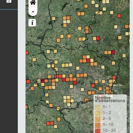
-
Nombre
d'observations
0– 1
1– 2
2– 5
5– 10
10– 20