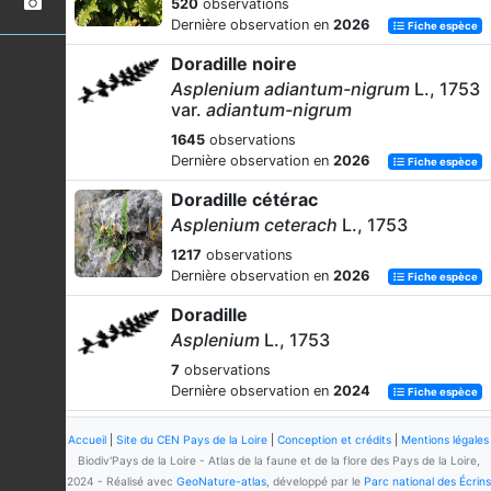
520
observations
Dernière observation en
2026
Fiche espèce
Doradille noire
Asplenium adiantum-nigrum
L., 1753
var.
adiantum-nigrum
1645
observations
Dernière observation en
2026
Fiche espèce
Doradille cétérac
Asplenium ceterach
L., 1753
1217
observations
Dernière observation en
2026
Fiche espèce
Doradille
Asplenium
L., 1753
7
observations
Dernière observation en
2024
Fiche espèce
-
Accueil
|
Site du CEN Pays de la Loire
|
Conception et crédits
|
Mentions légales
Asplenium
x
aran-tohanum
Alejandre
Biodiv'Pays de la Loire - Atlas de la faune et de la flore des Pays de la Loire,
& M.J.Escal., 2005
2024 - Réalisé avec
GeoNature-atlas
, développé par le
Parc national des Écrins