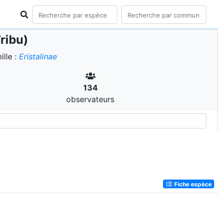
ribu)
lle :
Eristalinae
134
observateurs
Fiche espèce