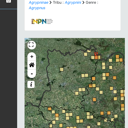
Agrypninae
Tribu :
Agrypnini
Genre :
Agrypnus
+
-