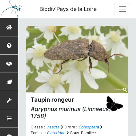
Biodiv'Pays de la Loire
Taupin rongeur
Agrypnus murinus
(Linnaeus,
1758)
Classe :
Insecta
Ordre :
Coleoptera
Famille :
Elateridae
Sous-Famille :