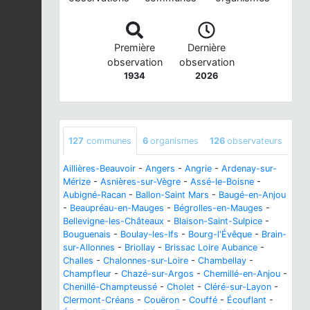
Première
Dernière
observation
observation
1934
2026
127
communes
6
organismes
126
observateurs
Aillières-Beauvoir
-
Angers
-
Angrie
-
Ardenay-sur-
Mérize
-
Asnières-sur-Vègre
-
Assé-le-Boisne
-
Aubigné-Racan
-
Ballon-Saint Mars
-
Baugé-en-Anjou
-
Beaupréau-en-Mauges
-
Bégrolles-en-Mauges
-
Bellevigne-les-Châteaux
-
Blaison-Saint-Sulpice
-
Bouguenais
-
Boulay-les-Ifs
-
Bourg-l'Évêque
-
Brain-
sur-Allonnes
-
Briollay
-
Brissac Loire Aubance
-
Challes
-
Chalonnes-sur-Loire
-
Chambellay
-
Champfleur
-
Chazé-sur-Argos
-
Chemillé-en-Anjou
-
Chenillé-Champteussé
-
Cholet
-
Cléré-sur-Layon
-
Clermont-Créans
-
Couëron
-
Couffé
-
Écouflant
-