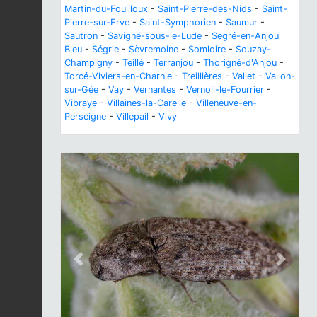
Martin-du-Fouilloux
-
Saint-Pierre-des-Nids
-
Saint-
Pierre-sur-Erve
-
Saint-Symphorien
-
Saumur
-
Sautron
-
Savigné-sous-le-Lude
-
Segré-en-Anjou
Bleu
-
Ségrie
-
Sèvremoine
-
Somloire
-
Souzay-
Champigny
-
Teillé
-
Terranjou
-
Thorigné-d'Anjou
-
Torcé-Viviers-en-Charnie
-
Treillières
-
Vallet
-
Vallon-
sur-Gée
-
Vay
-
Vernantes
-
Vernoil-le-Fourrier
-
Vibraye
-
Villaines-la-Carelle
-
Villeneuve-en-
Perseigne
-
Villepail
-
Vivy
Previous
Next