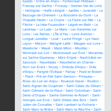
Épieds
-
Erdre-en-Anjou
-
Fontevraud-l'Abbaye
-
Fresnay-sur-Sarthe
-
Frossay
-
Gennes-Val-de-Loire
-
Herbignac
-
Huillé-Lézigné
-
Jupilles
-
Juvardeil
-
La
Bazouge-de-Chemeré
-
La Boissière-du-Doré
-
La
Chapelle-Heulin
-
La Cropte
-
La Faute-sur-Mer
-
La
Flèche
-
La Haie-Fouassière
-
Laigné-en-Belin
-
Le
Landreau
-
Le Lude
-
Le Mans
-
Les Garennes sur
Loire
-
Les Rairies
-
L'Île-d'Yeu
-
Loire-Authion
-
Longué-Jumelles
-
Loué
-
Luché-Pringé
-
Lys-Haut-
Layon
-
Marçon
-
Marigné-Laillé
-
Mauges-sur-Loire
-
Maulévrier
-
Mayet
-
Mazé-Milon
-
Missillac
-
Montreuil-sur-Loir
-
Montrevault-sur-Èvre
-
Morannes
sur Sarthe-Daumeray
-
Mûrs-Erigné
-
Neufchâtel-en-
Saosnois
-
Neuvillalais
-
Neuvillette-en-Charnie
-
Nort-sur-Erdre
-
Nozay
-
Ombrée d'Anjou
-
Orée
d'Anjou
-
Parigné-l'Évêque
-
Parnay
-
Pezé-le-Robert
-
Placé
-
Pré-en-Pail-Saint-Samson
-
Prinquiau
-
Rives-du-Loir-en-Anjou
-
Rouessé-Vassé
-
Rouillon
-
Saint-Aignan-de-Couptrain
-
Saint-Calais-du-Désert
-
Saint-Clément-de-la-Place
-
Saint-Colomban
-
Saint-
Denis-d'Orques
-
Sainte-Gemmes-le-Robert
-
Saint-
Georges-sur-Erve
-
Saint-Gildas-des-Bois
-
Saint-
Julien-de-Concelles
-
Saint-Lambert-la-Potherie
-
Saint-Mars-la-Brière
-
Saint-Mars-la-Réorthe
-
Saint-