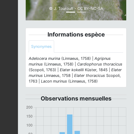
© J. Touroult - CC BY-NC-SA
Informations espèce
Synonymes
Adelocera murina
(Linnaeus, 1758) |
Agripnus
murinus
(Linnaeus, 1758) |
Cardiophorus thoracicus
(Scopoli, 1763) |
Elater kokeilli
Küster, 1845 |
Elater
murinus
Linnaeus, 1758 |
Elater thoracicus
Scopoli,
1763 |
Lacon murinus
(Linnaeus, 1758)
Observations mensuelles