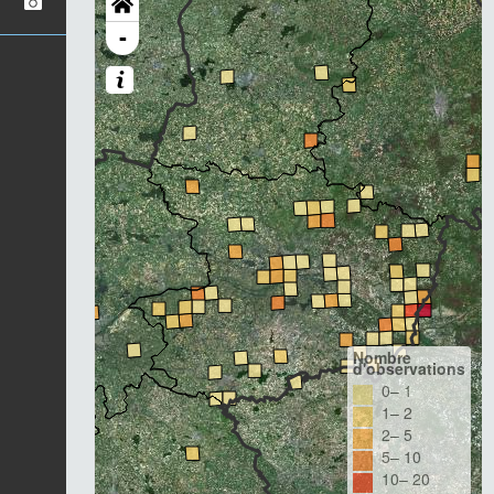
-
Nombre
d'observations
0– 1
1– 2
2– 5
5– 10
10– 20