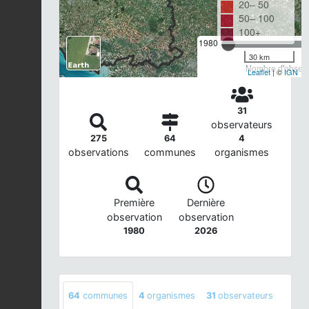
20– 50
50– 100
100+
1980
30 km
Nombre d'observa
Leaflet
| ©
IGN
31
observateurs
275
64
4
observations
communes
organismes
Première
Dernière
observation
observation
1980
2026
64
communes
4
organismes
31
observateurs