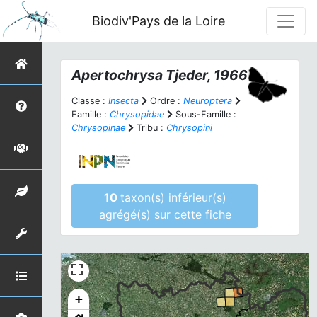
Biodiv'Pays de la Loire
Apertochrysa
Tjeder, 1966
Classe :
Insecta
Ordre :
Neuroptera
Famille :
Chrysopidae
Sous-Famille :
Chrysopinae
Tribu :
Chrysopini
10
taxon(s) inférieur(s)
agrégé(s) sur cette fiche
+