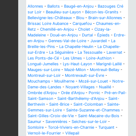
Allonnes
-
Ballots
-
Baugé-en-Anjou
-
Bazouges Cré
sur Loir
-
Beaulieu-sur-Layon
-
Bécon-les-Granits
-
Bellevigne-les-Châteaux
-
Blou
-
Brain-sur-Allonnes
-
Brissac Loire Aubance
-
Carquefou
-
Chaumes-en-
Retz
-
Chemillé-en-Anjou
-
Cholet
-
Cizay-la-
Madeleine
-
Doué-en-Anjou
-
Durtal
-
Épieds
-
Erdre-
en-Anjou
-
Gennes-Val-de-Loire
-
Juvardeil
-
La
Breille-les-Pins
-
La Chapelle-Heulin
-
La Chapelle-
sur-Erdre
-
La Séguinière
-
La Tessoualle
-
Lavernat
-
Les Ponts-de-Cé
-
Les Ulmes
-
Loire-Authion
-
Longué-Jumelles
-
Lys-Haut-Layon
-
Marigné-Laillé
-
Mauges-sur-Loire
-
Mazé-Milon
-
Montreuil-Bellay
-
Montreuil-sur-Loir
-
Montrevault-sur-Èvre
-
Mouchamps
-
Mouliherne
-
Mozé-sur-Louet
-
Notre-
Dame-des-Landes
-
Noyant-Villages
-
Nuaillé
-
Ombrée d'Anjou
-
Orée d'Anjou
-
Pornic
-
Pré-en-Pail-
Saint-Samson
-
Saint-Barthélemy-d'Anjou
-
Saint-
Berthevin
-
Saint-Brice
-
Saint-Colomban
-
Sainte-
Gemmes-sur-Loire
-
Sainte-Suzanne-et-Chammes
-
Saint-Gilles-Croix-de-Vie
-
Saint-Macaire-du-Bois
-
Saumur
-
Savennières
-
Seiches-sur-le-Loir
-
Somloire
-
Torcé-Viviers-en-Charnie
-
Turquant
-
Vernoil-le-Fourrier
-
Villepail