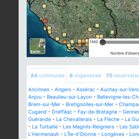
1942
Nombre d'observa
84
communes
6
organismes
70
observate
Ancinnes
-
Angers
-
Assérac
-
Auchay-sur-Ven
Anjou
-
Beaulieu-sur-Layon
-
Bellevigne-les-C
Brem-sur-Mer
-
Bretignolles-sur-Mer
-
Champag
Cugand
-
Drefféac
-
Fay-de-Bretagne
-
Gennes
Guérande
-
La Chevallerais
-
La Flèche
-
La Gu
-
La Turballe
-
Les Magnils-Reigniers
-
Les Sab
L'Hermenault
-
L'Île-d'Olonne
-
Longèves
-
Lon