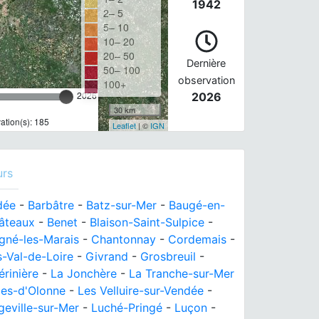
1942
2– 5
5– 10
10– 20
20– 50
Dernière
50– 100
observation
100+
2026
2026
30 km
tion(s): 185
Leaflet
| ©
IGN
urs
dée
-
Barbâtre
-
Batz-sur-Mer
-
Baugé-en-
hâteaux
-
Benet
-
Blaison-Saint-Sulpice
-
né-les-Marais
-
Chantonnay
-
Cordemais
-
-Val-de-Loire
-
Givrand
-
Grosbreuil
-
érinière
-
La Jonchère
-
La Tranche-sur-Mer
les-d'Olonne
-
Les Velluire-sur-Vendée
-
geville-sur-Mer
-
Luché-Pringé
-
Luçon
-