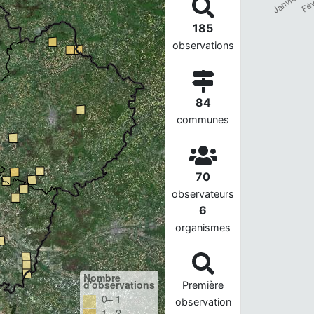
185
observations
84
communes
70
observateurs
6
organismes
Nombre
d'observations
Première
0– 1
observation
1– 2