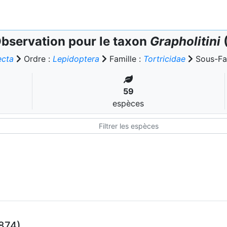
bservation pour le taxon
Grapholitini
(
ecta
Ordre :
Lepidoptera
Famille :
Tortricidae
Sous-Fam
59
espèces
1874)