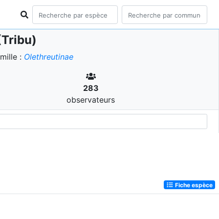
Tribu)
ille :
Olethreutinae
283
observateurs
Fiche espèce