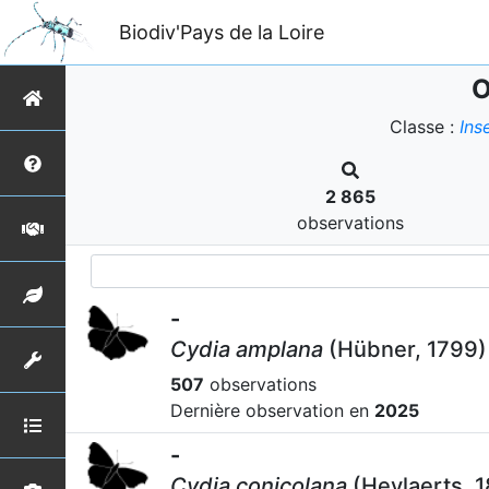
Biodiv'Pays de la Loire
O
Classe :
Ins
2 865
observations
-
Cydia amplana
(Hübner, 1799)
507
observations
Dernière observation en
2025
-
Cydia conicolana
(Heylaerts, 