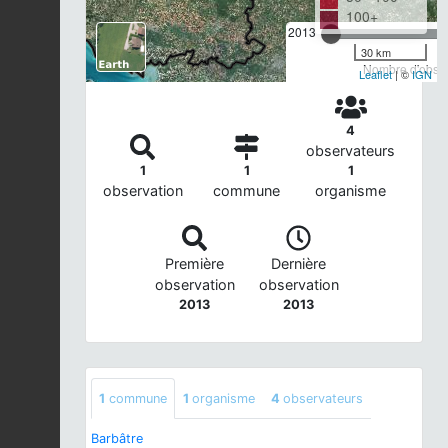
100+
2013
30 km
Nombre d'observ
Leaflet
| ©
IGN
4
observateurs
1
1
1
observation
commune
organisme
Première
Dernière
observation
observation
2013
2013
1
commune
1
organisme
4
observateurs
Barbâtre