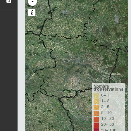
-
Nombre
d'observations
0– 1
1– 2
2– 5
5– 10
10– 20
20– 50
50– 100