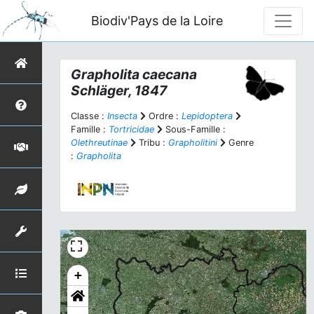
Biodiv'Pays de la Loire
Grapholita caecana
Schläger, 1847
Classe :
Insecta
Ordre :
Lepidoptera
Famille :
Tortricidae
Sous-Famille :
Olethreutinae
Tribu :
Grapholitini
Genre
:
Grapholita
+