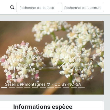
ious
Next
Séséli des montagnes © - CC BY-NC-SA
Informations espèce