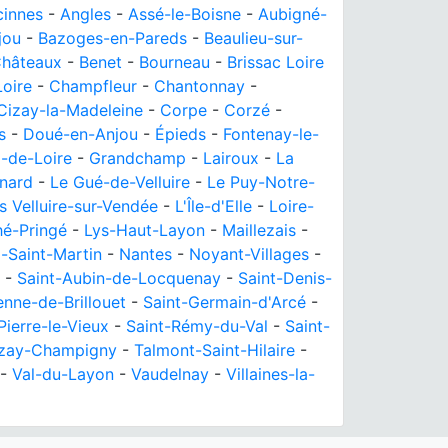
cinnes
-
Angles
-
Assé-le-Boisne
-
Aubigné-
jou
-
Bazoges-en-Pareds
-
Beaulieu-sur-
Châteaux
-
Benet
-
Bourneau
-
Brissac Loire
oire
-
Champfleur
-
Chantonnay
-
Cizay-la-Madeleine
-
Corpe
-
Corzé
-
s
-
Doué-en-Anjou
-
Épieds
-
Fontenay-le-
-de-Loire
-
Grandchamp
-
Lairoux
-
La
rnard
-
Le Gué-de-Velluire
-
Le Puy-Notre-
s Velluire-sur-Vendée
-
L'Île-d'Elle
-
Loire-
hé-Pringé
-
Lys-Haut-Layon
-
Maillezais
-
-Saint-Martin
-
Nantes
-
Noyant-Villages
-
-
Saint-Aubin-de-Locquenay
-
Saint-Denis-
enne-de-Brillouet
-
Saint-Germain-d'Arcé
-
Pierre-le-Vieux
-
Saint-Rémy-du-Val
-
Saint-
zay-Champigny
-
Talmont-Saint-Hilaire
-
-
Val-du-Layon
-
Vaudelnay
-
Villaines-la-