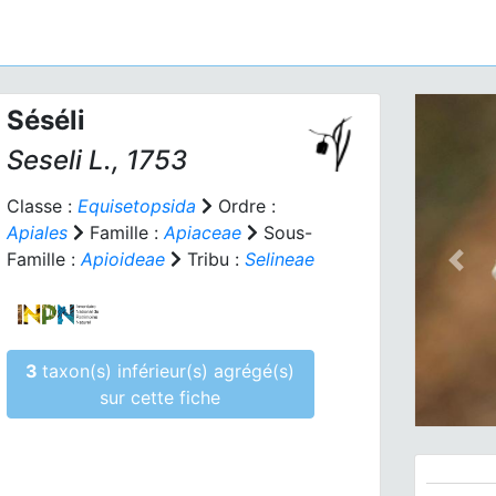
Séséli
Seseli
L., 1753
Classe :
Equisetopsida
Ordre :
Apiales
Famille :
Apiaceae
Sous-
Famille :
Apioideae
Tribu :
Selineae
Prev
3
taxon(s) inférieur(s) agrégé(s)
sur cette fiche