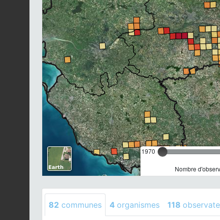
1970
Nombre d'observa
82
communes
4
organismes
118
observate