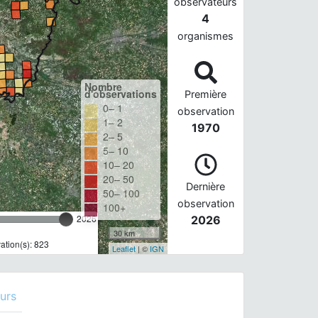
observateurs
4
organismes
Nombre
d'observations
Première
0– 1
observation
1– 2
1970
2– 5
5– 10
10– 20
20– 50
Dernière
50– 100
observation
100+
2026
2026
30 km
tion(s): 823
Leaflet
| ©
IGN
urs