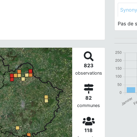
Synon
Pas de 
823
observations
82
communes
118