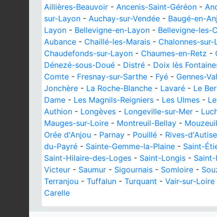
Aillières-Beauvoir
-
Ancenis-Saint-Géréon
-
An
sur-Layon
-
Auchay-sur-Vendée
-
Baugé-en-An
Layon
-
Bellevigne-en-Layon
-
Bellevigne-les-
Aubance
-
Chaillé-les-Marais
-
Chalonnes-sur-L
Chaudefonds-sur-Layon
-
Chaumes-en-Retz
-
Dénezé-sous-Doué
-
Distré
-
Doix lès Fontaine
Comte
-
Fresnay-sur-Sarthe
-
Fyé
-
Gennes-Val
Jonchère
-
La Roche-Blanche
-
Lavaré
-
Le Be
Dame
-
Les Magnils-Reigniers
-
Les Ulmes
-
Le
Authion
-
Longèves
-
Longeville-sur-Mer
-
Luc
Mauges-sur-Loire
-
Montreuil-Bellay
-
Mouzeuil
Orée d'Anjou
-
Parnay
-
Pouillé
-
Rives-d'Autise
du-Payré
-
Sainte-Gemme-la-Plaine
-
Saint-Éti
Saint-Hilaire-des-Loges
-
Saint-Longis
-
Saint-
Victeur
-
Saumur
-
Sigournais
-
Somloire
-
Sou
Terranjou
-
Tuffalun
-
Turquant
-
Vair-sur-Loire
Carelle