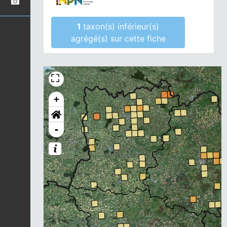
1
taxon(s) inférieur(s)
agrégé(s) sur cette fiche
+
-