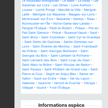
Le Housseau-Brétignolles
-
Le Mans
-
Le Ribay
-
Les
Garennes sur Loire
-
Les Ulmes
-
Loire-Authion
-
Louzes
-
Luché-Pringé
-
Marcillé-la-Ville
-
Marigné-
Laillé
-
Martigné-sur-Mayenne
-
Mauges-sur-Loire
-
Montrevault-sur-Èvre
-
Mulsanne
-
Nantes
-
Neau
-
Noirmoutier-en-l'Île
-
Notre-Dame-des-Landes
-
Parigné-l'Évêque
-
Pezé-le-Robert
-
Préaux
-
Pré-en-
Pail-Saint-Samson
-
Préval
-
Rouessé-Vassé
-
Sacé
-
Saint-Brice
-
Saint-Colomban
-
Saint-Cyr-le-Gravelais
-
Saint-Denis-de-Gastines
-
Sainte-Gemmes-sur-
Loire
-
Saint-Étienne-de-Montluc
-
Saint-Fraimbault-
de-Prières
-
Saint-Georges-Buttavent
-
Saint-
Georges-du-Bois
-
Saint-Lambert-la-Potherie
-
Saint-Léonard-des-Bois
-
Saint-Loup-du-Gast
-
Saint-Mars-la-Brière
-
Saint-Nicolas-de-Redon
-
Saint-Pavace
-
Saint-Philbert-de-Grand-Lieu
-
Saint-
Pierre-la-Cour
-
Segré-en-Anjou Bleu
-
Semur-en-
Vallon
-
Sucé-sur-Erdre
-
Vaas
-
Val-du-Layon
-
Valennes
-
Vautorte
-
Vernoil-le-Fourrier
-
Vibraye
-
Villepail
-
Voutré
-
Yvré-l'Évêque
Informations espèce