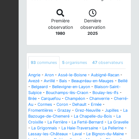
Première
Dernière
observation
observation
1980
2025
93
communes
5
organismes
47
observateurs
Angrie
-
Aron
-
Assé-le-Boisne
-
Aubigné-Racan
-
Avezé
-
Avrillé
-
Bais
-
Beaupréau-en-Mauges
-
Beillé
-
Belgeard
-
Bellevigne-en-Layon
-
Blaison-Saint-
Sulpice
-
Bouchamps-lès-Craon
-
Boulay-les-Ifs
-
Brée
-
Carquefou
-
Champéon
-
Chanverrie
-
Cherré-
Au
-
Cormes
-
Coron
-
Dehault
-
Ernée
-
Fromentières
-
Grazay
-
Grez-Neuville
-
Jupilles
-
La
Bazouge-de-Chemeré
-
La Chapelle-du-Bois
-
La
Croixille
-
La Ferrière
-
La Ferté-Bernard
-
La Gravelle
-
La Grigonnais
-
La Haie-Traversaine
-
La Pellerine
-
Lassay-les-Châteaux
-
Laval
-
Le Bignon-du-Maine
-