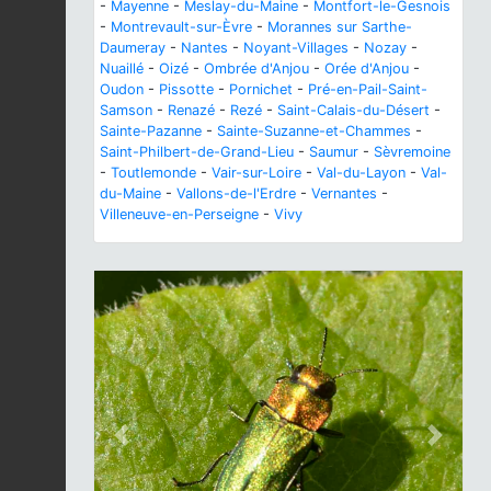
-
Mayenne
-
Meslay-du-Maine
-
Montfort-le-Gesnois
-
Montrevault-sur-Èvre
-
Morannes sur Sarthe-
Daumeray
-
Nantes
-
Noyant-Villages
-
Nozay
-
Nuaillé
-
Oizé
-
Ombrée d'Anjou
-
Orée d'Anjou
-
Oudon
-
Pissotte
-
Pornichet
-
Pré-en-Pail-Saint-
Samson
-
Renazé
-
Rezé
-
Saint-Calais-du-Désert
-
Sainte-Pazanne
-
Sainte-Suzanne-et-Chammes
-
Saint-Philbert-de-Grand-Lieu
-
Saumur
-
Sèvremoine
-
Toutlemonde
-
Vair-sur-Loire
-
Val-du-Layon
-
Val-
du-Maine
-
Vallons-de-l'Erdre
-
Vernantes
-
Villeneuve-en-Perseigne
-
Vivy
Previous
Next