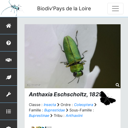
Biodiv'Pays de la Loire
Anthaxia
Eschscholtz, 1829
Classe :
Insecta
Ordre :
Coleoptera
Famille :
Buprestidae
Sous-Famille :
Buprestinae
Tribu :
Anthaxiini