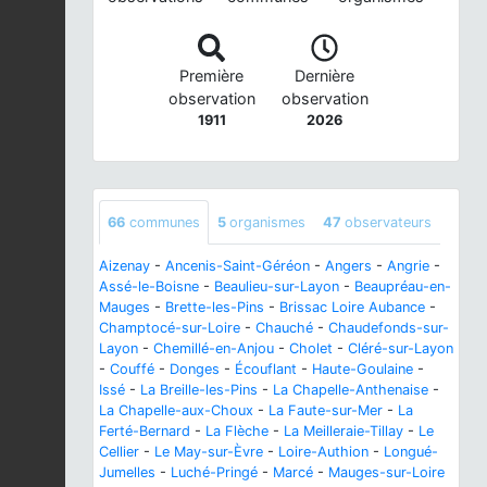
Première
Dernière
observation
observation
1911
2026
66
communes
5
organismes
47
observateurs
Aizenay
-
Ancenis-Saint-Géréon
-
Angers
-
Angrie
-
Assé-le-Boisne
-
Beaulieu-sur-Layon
-
Beaupréau-en-
Mauges
-
Brette-les-Pins
-
Brissac Loire Aubance
-
Champtocé-sur-Loire
-
Chauché
-
Chaudefonds-sur-
Layon
-
Chemillé-en-Anjou
-
Cholet
-
Cléré-sur-Layon
-
Couffé
-
Donges
-
Écouflant
-
Haute-Goulaine
-
Issé
-
La Breille-les-Pins
-
La Chapelle-Anthenaise
-
La Chapelle-aux-Choux
-
La Faute-sur-Mer
-
La
Ferté-Bernard
-
La Flèche
-
La Meilleraie-Tillay
-
Le
Cellier
-
Le May-sur-Èvre
-
Loire-Authion
-
Longué-
Jumelles
-
Luché-Pringé
-
Marcé
-
Mauges-sur-Loire