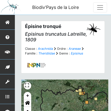
Biodiv'Pays de la Loire
Épisine tronqué
Episinus truncatus
Latreille,
1809
Classe :
Arachnida
Ordre :
Araneae
Famille :
Theridiidae
Genre :
Episinus
+
-