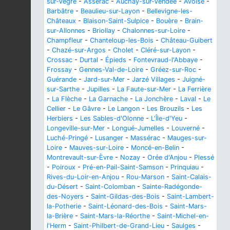
sur-Vègre
-
Assérac
-
Auchay-sur-Vendée
-
Avoise
-
Barbâtre
-
Beaulieu-sur-Layon
-
Bellevigne-les-
Châteaux
-
Blaison-Saint-Sulpice
-
Bouère
-
Brain-
sur-Allonnes
-
Briollay
-
Chalonnes-sur-Loire
-
Champfleur
-
Chanteloup-les-Bois
-
Château-Guibert
-
Chazé-sur-Argos
-
Cholet
-
Cléré-sur-Layon
-
Crossac
-
Durtal
-
Épieds
-
Fontevraud-l'Abbaye
-
Frossay
-
Gennes-Val-de-Loire
-
Gréez-sur-Roc
-
Guérande
-
Jard-sur-Mer
-
Jarzé Villages
-
Juigné-
sur-Sarthe
-
Jupilles
-
La Faute-sur-Mer
-
La Ferrière
-
La Flèche
-
La Garnache
-
La Jonchère
-
Laval
-
Le
Cellier
-
Le Gâvre
-
Le Langon
-
Les Brouzils
-
Les
Herbiers
-
Les Sables-d'Olonne
-
L'Île-d'Yeu
-
Longeville-sur-Mer
-
Longué-Jumelles
-
Louverné
-
Luché-Pringé
-
Lusanger
-
Massérac
-
Mauges-sur-
Loire
-
Mauves-sur-Loire
-
Moncé-en-Belin
-
Montrevault-sur-Èvre
-
Nozay
-
Orée d'Anjou
-
Plessé
-
Poiroux
-
Pré-en-Pail-Saint-Samson
-
Prinquiau
-
Rives-du-Loir-en-Anjou
-
Rou-Marson
-
Saint-Calais-
du-Désert
-
Saint-Colomban
-
Sainte-Radégonde-
des-Noyers
-
Saint-Gildas-des-Bois
-
Saint-Lambert-
la-Potherie
-
Saint-Léonard-des-Bois
-
Saint-Mars-
la-Brière
-
Saint-Mars-la-Réorthe
-
Saint-Michel-en-
l'Herm
-
Saint-Philbert-de-Grand-Lieu
-
Saulges
-