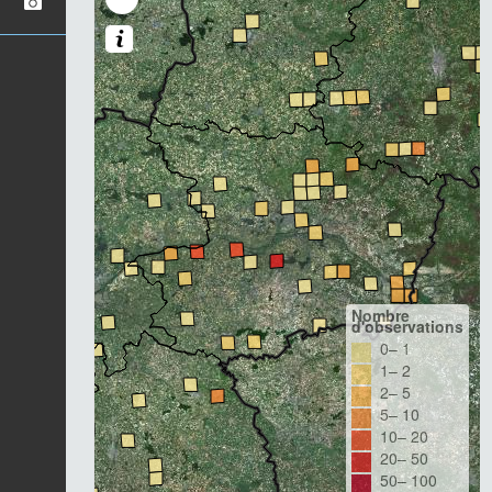
Nombre
d'observations
0– 1
1– 2
2– 5
5– 10
10– 20
20– 50
50– 100