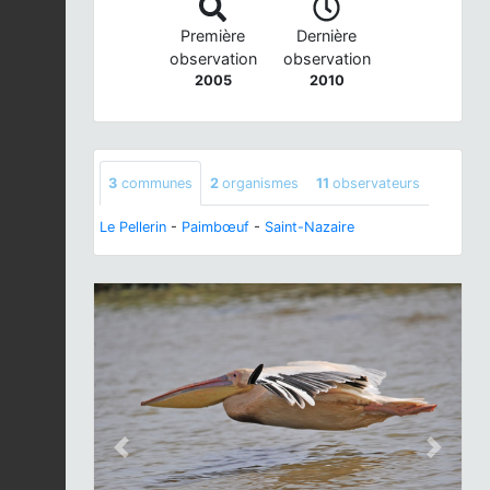
Première
Dernière
observation
observation
2005
2010
3
communes
2
organismes
11
observateurs
Le Pellerin
-
Paimbœuf
-
Saint-Nazaire
Previous
Next