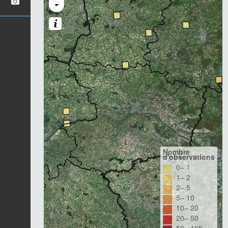
-
Nombre
d'observations
0– 1
1– 2
2– 5
5– 10
10– 20
20– 50