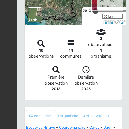
50– 100
100+
2013
30 km
Nombre d'observ
Leaflet
| ©
IGN
3
observateurs
16
14
1
observations
communes
organisme
Première
Dernière
observation
observation
2013
2025
14
communes
1
organisme
3
observateurs
Bessé-sur-Braye
-
Courdemanche
-
Cures
-
Daon
-