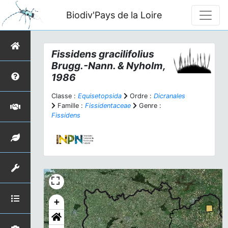
Biodiv'Pays de la Loire
Fissidens gracilifolius
Brugg.-Nann. & Nyholm,
1986
Classe :
Equisetopsida
Ordre :
Dicranales
Famille :
Fissidentaceae
Genre :
Fissidens
+