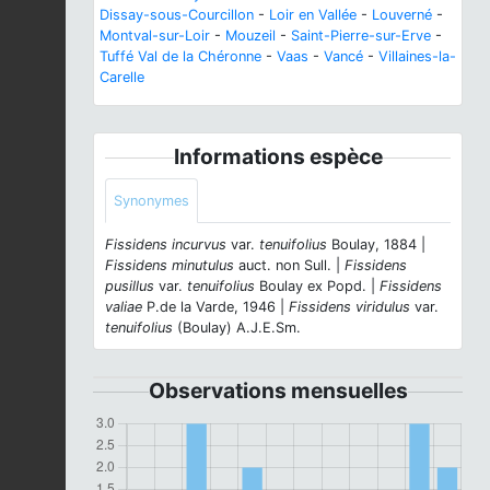
Dissay-sous-Courcillon
-
Loir en Vallée
-
Louverné
-
Montval-sur-Loir
-
Mouzeil
-
Saint-Pierre-sur-Erve
-
Tuffé Val de la Chéronne
-
Vaas
-
Vancé
-
Villaines-la-
Carelle
Informations espèce
Synonymes
Fissidens incurvus
var.
tenuifolius
Boulay, 1884 |
Fissidens minutulus
auct. non Sull. |
Fissidens
pusillus
var.
tenuifolius
Boulay ex Popd. |
Fissidens
valiae
P.de la Varde, 1946 |
Fissidens viridulus
var.
tenuifolius
(Boulay) A.J.E.Sm.
Observations mensuelles