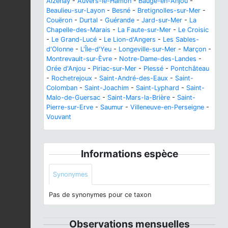
Aizenay
-
Auvers-le-Hamon
-
Baugé-en-Anjou
-
Beaulieu-sur-Layon
-
Besné
-
Bretignolles-sur-Mer
-
Couëron
-
Durtal
-
Guérande
-
Jard-sur-Mer
-
La
Chapelle-des-Marais
-
La Faute-sur-Mer
-
Le Croisic
-
Le Grand-Lucé
-
Le Lion-d'Angers
-
Les Sables-
d'Olonne
-
L'Île-d'Yeu
-
Longeville-sur-Mer
-
Marçon
-
Montrevault-sur-Èvre
-
Notre-Dame-des-Landes
-
Orée d'Anjou
-
Piriac-sur-Mer
-
Plessé
-
Pontchâteau
-
Rochetrejoux
-
Saint-André-des-Eaux
-
Saint-
Colomban
-
Saint-Joachim
-
Saint-Lyphard
-
Saint-
Malo-de-Guersac
-
Saint-Mars-la-Brière
-
Saint-
Pierre-sur-Erve
-
Saumur
-
Villeneuve-en-Perseigne
-
Vouvant
Informations espèce
Synonymes
Pas de synonymes pour ce taxon
Observations mensuelles