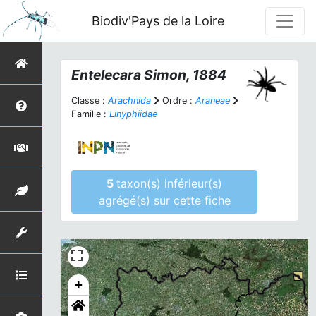
Biodiv'Pays de la Loire
Entelecara
Simon, 1884
Classe :
Arachnida
Ordre :
Araneae
Famille :
Linyphiidae
5
taxon(s) inférieur(s)
agrégé(s) sur cette fiche
+