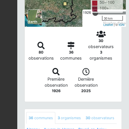
50– 100
100+
1926
30 km
Nombre d'observ
Leaflet
| ©
IGN
30
observateurs
80
36
3
observations
communes
organismes
Première
Dernière
observation
observation
1926
2025
36
communes
3
organismes
30
observateurs