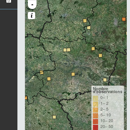
-
Nombre
d'observations
0– 1
1– 2
2– 5
5– 10
10– 20
20– 50