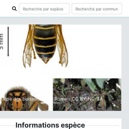
ious
Next
Guêpe des buissons © Q. Rome - CC BY-NC-SA
Informations espèce