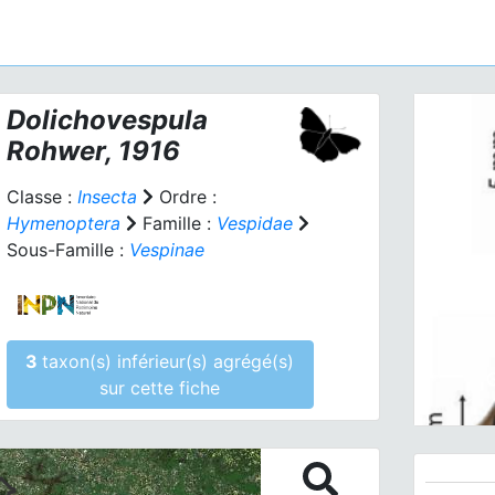
Dolichovespula
Rohwer, 1916
Classe :
Insecta
Ordre :
Hymenoptera
Famille :
Vespidae
Sous-Famille :
Vespinae
Prev
3
taxon(s) inférieur(s) agrégé(s)
sur cette fiche