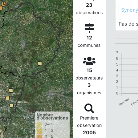
23
Synon
observations
Pas de 
12
communes
15
observateurs
3
organismes
Nombre
d'observations
Première
0– 1
observation
1– 2
2005
2– 5