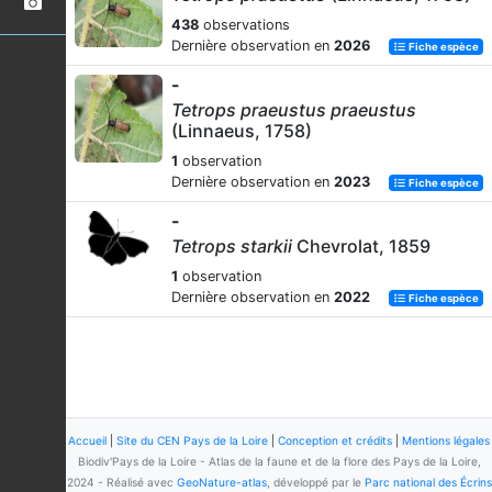
438
observations
Dernière observation en
2026
Fiche espèce
-
Tetrops praeustus praeustus
(Linnaeus, 1758)
1
observation
Dernière observation en
2023
Fiche espèce
-
Tetrops starkii
Chevrolat, 1859
1
observation
Dernière observation en
2022
Fiche espèce
Accueil
|
Site du CEN Pays de la Loire
|
Conception et crédits
|
Mentions légales
Biodiv'Pays de la Loire - Atlas de la faune et de la flore des Pays de la Loire,
2024 - Réalisé avec
GeoNature-atlas
, développé par le
Parc national des Écrins