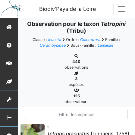
Biodiv'Pays de la Loire
Observation pour le taxon
Tetropini
(Tribu)
Classe :
Insecta
Ordre :
Coleoptera
Famille :
Cerambycidae
Sous-Famille :
Lamiinae
440
observations
3
espèces
125
observateurs
-
Tetrops praeustus
(Linnaeus, 1758)