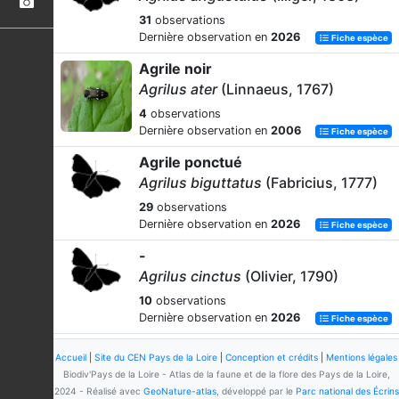
31
observations
Dernière observation en
2026
Fiche espèce
Agrile noir
Agrilus ater
(Linnaeus, 1767)
4
observations
Dernière observation en
2006
Fiche espèce
Agrile ponctué
Agrilus biguttatus
(Fabricius, 1777)
29
observations
Dernière observation en
2026
Fiche espèce
-
Agrilus cinctus
(Olivier, 1790)
10
observations
Dernière observation en
2026
Fiche espèce
-
Accueil
|
Site du CEN Pays de la Loire
|
Conception et crédits
|
Mentions légales
Agrilus convexicollis
Redtenbacher,
Biodiv'Pays de la Loire - Atlas de la faune et de la flore des Pays de la Loire,
1849
2024 - Réalisé avec
GeoNature-atlas
, développé par le
Parc national des Écrins