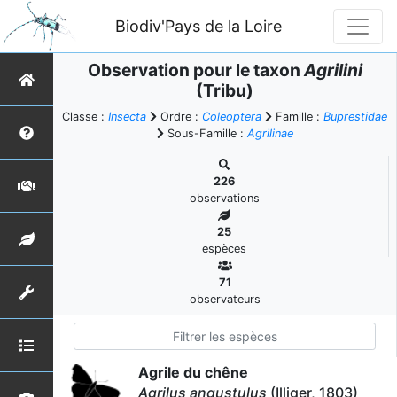
Biodiv'Pays de la Loire
Observation pour le taxon
Agrilini
(Tribu)
Classe :
Insecta
Ordre :
Coleoptera
Famille :
Buprestidae
Sous-Famille :
Agrilinae
226
observations
25
espèces
71
observateurs
Agrile du chêne
Agrilus angustulus
(Illiger, 1803)