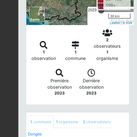
100+
2023
30 km
Nombre d'observ
Leaflet
| ©
IGN
2
observateurs
1
1
1
observation
commune
organisme
Première
Dernière
observation
observation
2023
2023
1
commune
1
organisme
2
observateurs
Donges