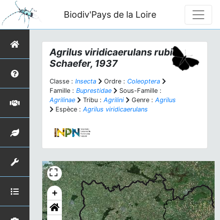
Biodiv'Pays de la Loire
Agrilus viridicaerulans rubi
Schaefer, 1937
Classe :
Insecta
Ordre :
Coleoptera
Famille :
Buprestidae
Sous-Famille :
Agrilinae
Tribu :
Agrilini
Genre :
Agrilus
Espèce :
Agrilus viridicaerulans
+