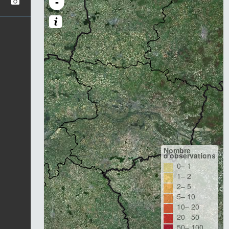
-
Nombre
d'observations
0– 1
1– 2
2– 5
5– 10
10– 20
20– 50
50– 100