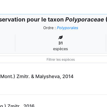
ervation pour le taxon
Polyporaceae
(
Ordre :
Polyporales
31
espèces
 Mont.) Zmitr. & Malysheva, 2014
q.) Zmitr., 2016