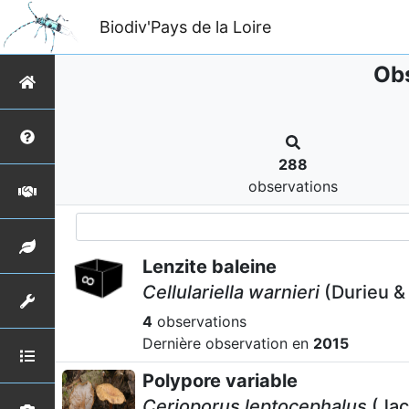
Biodiv'Pays de la Loire
Obs
288
observations
Lenzite baleine
Cellulariella warnieri
(Durieu &
4
observations
Dernière observation en
2015
Polypore variable
Cerioporus leptocephalus
(Jac