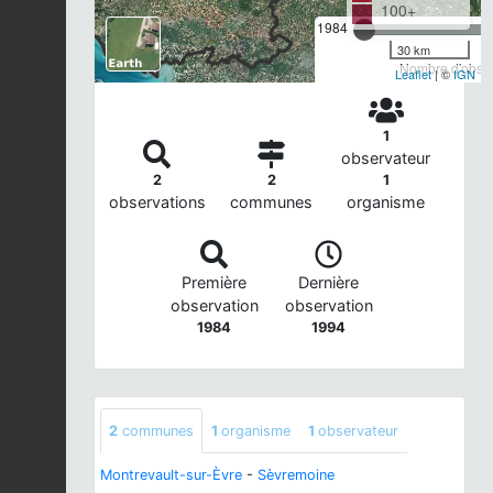
100+
1984
30 km
Nombre d'observ
Leaflet
| ©
IGN
1
observateur
2
2
1
observations
communes
organisme
Première
Dernière
observation
observation
1984
1994
2
communes
1
organisme
1
observateur
Montrevault-sur-Èvre
-
Sèvremoine