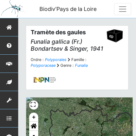
Biodiv'Pays de la Loire
Tramète des gaules
Funalia gallica
(Fr.)
Bondartsev & Singer, 1941
Ordre :
Polyporales
Famille :
Polyporaceae
Genre :
Funalia
+
-