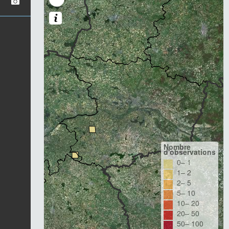
Nombre
d'observations
0– 1
1– 2
2– 5
5– 10
10– 20
20– 50
50– 100