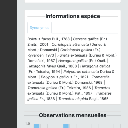
Informations espèce
Synonymes
Boletus favus
Bull., 1788 |
Cerrena gallica
(Fr.)
Zmitr., 2001 |
Coriolopsis attenuata
(Durieu &
Mont.) Domanski |
Coriolopsis gallica
(Fr.)
Ryvarden, 1973 |
Funalia extenuata
(Durieu & Mont.)
Domański, 1967 |
Hexagona gallica
(Fr.) Quél. |
Hexagonia favus
Quél., 1888 |
Hexagonia gallica
(Fr.) Teixeira, 1994 |
Polyporus extenuata
Durieu &
Mont. |
Polyporus gallicus
Fr., 1821 |
Trametella
extenuata
(Durieu & Mont.) Domański, 1968 |
Trametella gallica
(Fr.) Teixeira, 1986 |
Trametes
extenuata
(Durieu & Mont.) Pat., 1897 |
Trametes
gallica
Fr., 1838 |
Trametes hispida
Bagl., 1865
Observations mensuelles