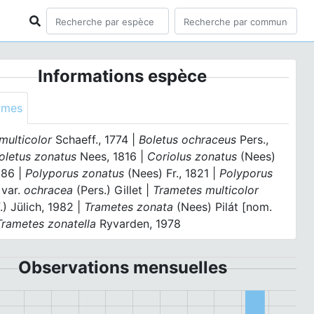
Informations espèce
ymes
multicolor
Schaeff., 1774 |
Boletus ochraceus
Pers.,
oletus zonatus
Nees, 1816 |
Coriolus zonatus
(Nees)
886 |
Polyporus zonatus
(Nees) Fr., 1821 |
Polyporus
s
var.
ochracea
(Pers.) Gillet |
Trametes multicolor
.) Jülich, 1982 |
Trametes zonata
(Nees) Pilát [nom.
Trametes zonatella
Ryvarden, 1978
Observations mensuelles