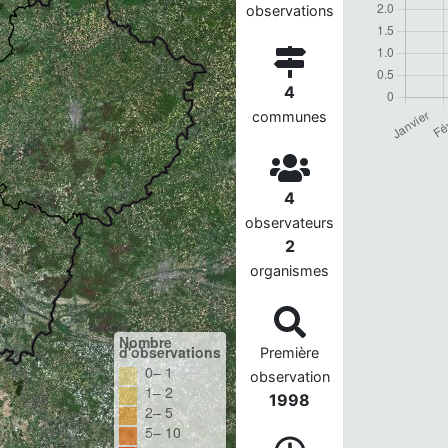
observations
4
communes
4
observateurs
2
organismes
Nombre
d'observations
Première
0– 1
observation
1– 2
1998
2– 5
5– 10