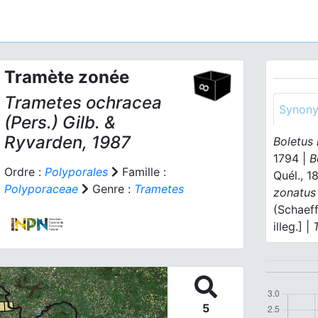
Tramète zonée
Trametes ochracea
Synon
(Pers.) Gilb. &
Ryvarden, 1987
Boletus 
1794 |
B
Ordre :
Polyporales
Famille :
Quél., 1
Polyporaceae
Genre :
Trametes
zonatu
(Schaeff
illeg.] |
5