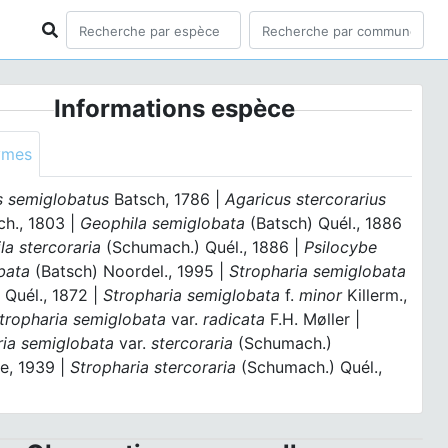
Informations espèce
ymes
s semiglobatus
Batsch, 1786 |
Agaricus stercorarius
h., 1803 |
Geophila semiglobata
(Batsch) Quél., 1886
la stercoraria
(Schumach.) Quél., 1886 |
Psilocybe
bata
(Batsch) Noordel., 1995 |
Stropharia semiglobata
 Quél., 1872 |
Stropharia semiglobata
f.
minor
Killerm.,
tropharia semiglobata
var.
radicata
F.H. Møller |
ria semiglobata
var.
stercoraria
(Schumach.)
e, 1939 |
Stropharia stercoraria
(Schumach.) Quél.,