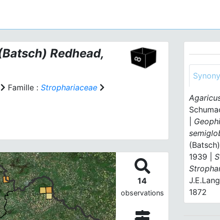
(Batsch) Redhead,
Synon
Famille :
Strophariaceae
Agaricu
Schumac
|
Geophi
semiglo
(Batsch)
1939 |
S
Stropha
J.E.Lang
14
1872
observations