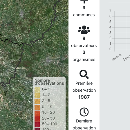
9
communes
8
observateurs
3
organismes
Nombre
d'observations
Première
0– 1
observation
1– 2
1987
2– 5
5– 10
10– 20
20– 50
Dernière
50– 100
observation
100+