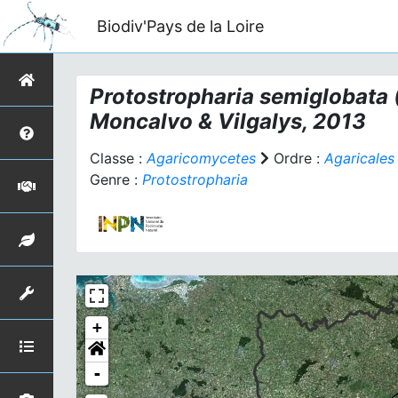
Biodiv'Pays de la Loire
Protostropharia semiglobata
Moncalvo & Vilgalys, 2013
Classe :
Agaricomycetes
Ordre :
Agaricales
Genre :
Protostropharia
+
-