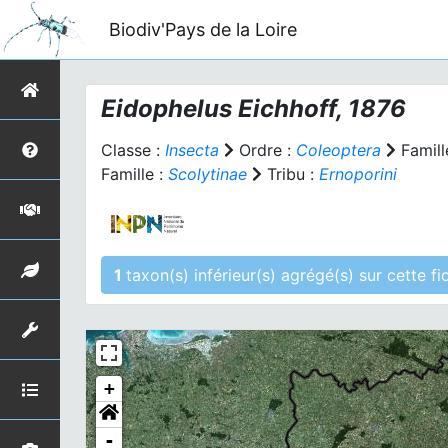
Biodiv'Pays de la Loire
Eidophelus
Eichhoff, 1876
Classe :
Insecta
Ordre :
Coleoptera
Famill
Famille :
Scolytinae
Tribu :
Ernoporini
1
taxon(s) inférieur(s)
+
-