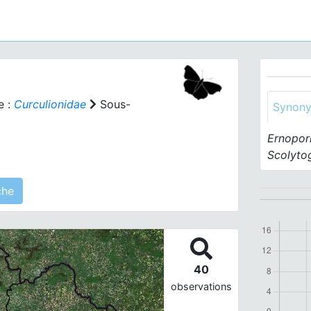
e :
Curculionidae
Sous-
Synon
Ernopor
Scolyto
 agrégé(s) sur cette fiche
40
observations