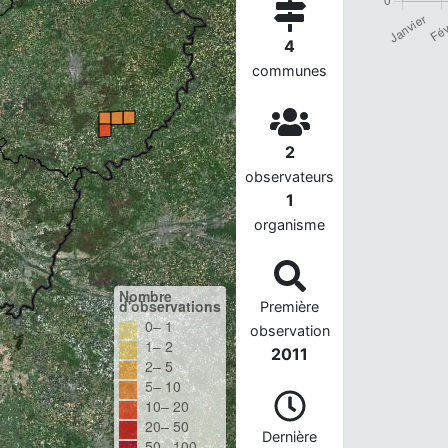
4
communes
2
observateurs
1
organisme
Nombre
d'observations
Première
0– 1
observation
1– 2
2011
2– 5
5– 10
10– 20
20– 50
Dernière
50– 100