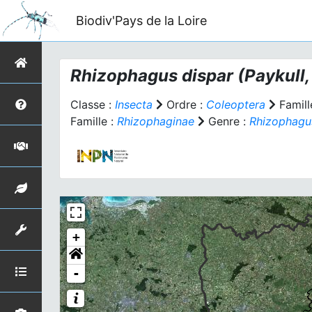
Biodiv'Pays de la Loire
Rhizophagus dispar
(Paykull,
Classe :
Insecta
Ordre :
Coleoptera
Famill
Famille :
Rhizophaginae
Genre :
Rhizophagu
+
-