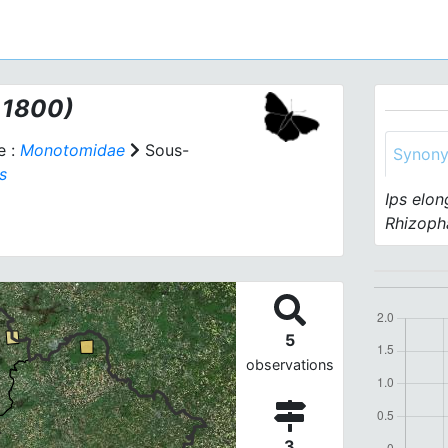
 1800)
e :
Monotomidae
Sous-
Synon
s
Ips elon
Rhizoph
5
observations
3