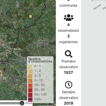
communes
4
observateurs
2
organismes
Nombre
d'observations
Première
0– 1
observation
1– 2
1927
2– 5
5– 10
10– 20
20– 50
Dernière
50– 100
observation
100+
2026
2019