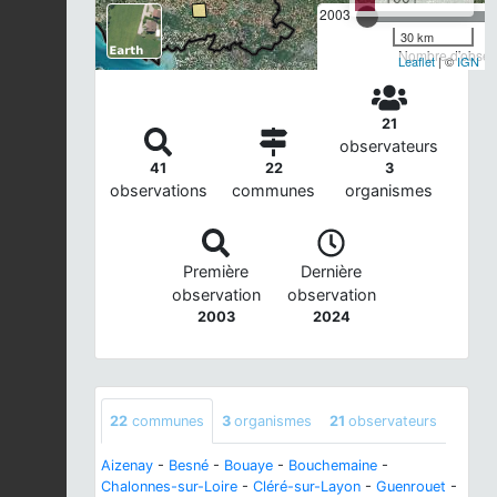
2003
30 km
Nombre d'observ
Leaflet
| ©
IGN
21
observateurs
41
22
3
observations
communes
organismes
Première
Dernière
observation
observation
2003
2024
22
communes
3
organismes
21
observateurs
Aizenay
-
Besné
-
Bouaye
-
Bouchemaine
-
Chalonnes-sur-Loire
-
Cléré-sur-Layon
-
Guenrouet
-