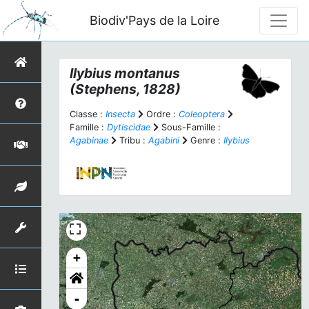
Biodiv'Pays de la Loire
Ilybius montanus
(Stephens, 1828)
Classe :
Insecta
Ordre :
Coleoptera
Famille :
Dytiscidae
Sous-Famille :
Agabinae
Tribu :
Agabini
Genre :
Ilybius
+
-