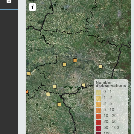
Nombre
d'observations
0– 1
1– 2
2– 5
5– 10
10– 20
20– 50
50– 100
100+