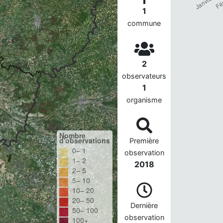
1
commune
2
observateurs
1
organisme
Nombre
d'observations
Première
0– 1
observation
1– 2
2018
2– 5
5– 10
10– 20
20– 50
Dernière
50– 100
observation
100+