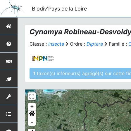
Biodiv'Pays de la Loire
Cynomya
Robineau-Desvoidy
Classe :
Insecta
Ordre :
Diptera
Famille :
C
1
taxon(s) inférieur(s)
+
-