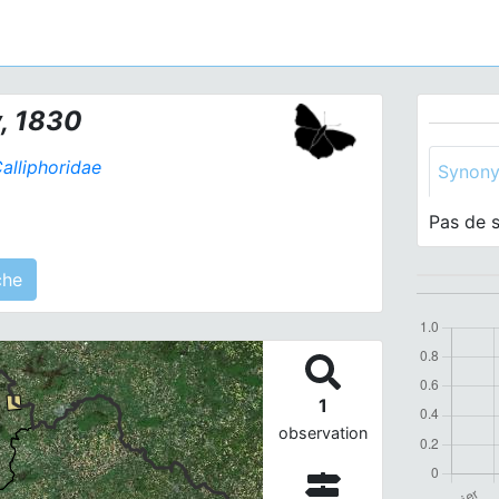
, 1830
alliphoridae
Synon
Pas de 
 agrégé(s) sur cette fiche
1
observation