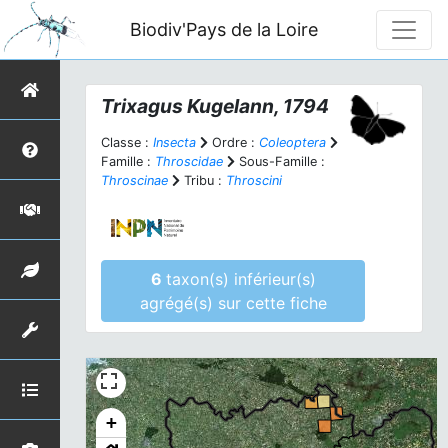
Biodiv'Pays de la Loire
Trixagus
Kugelann, 1794
Classe :
Insecta
Ordre :
Coleoptera
Famille :
Throscidae
Sous-Famille :
Throscinae
Tribu :
Throscini
6
taxon(s) inférieur(s)
agrégé(s) sur cette fiche
+