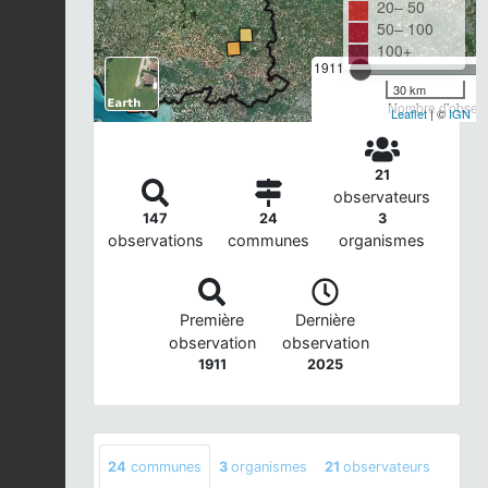
20– 50
50– 100
100+
1911
30 km
Nombre d'observa
Leaflet
| ©
IGN
21
observateurs
147
24
3
observations
communes
organismes
Première
Dernière
observation
observation
1911
2025
24
communes
3
organismes
21
observateurs