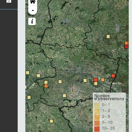
-
Nombre
d'observations
0– 1
1– 2
2– 5
5– 10
10– 20