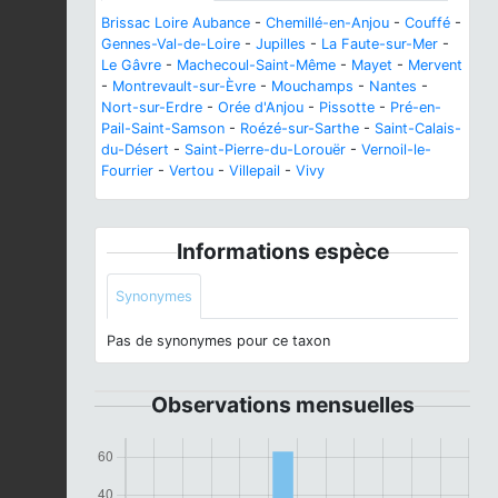
Brissac Loire Aubance
-
Chemillé-en-Anjou
-
Couffé
-
Gennes-Val-de-Loire
-
Jupilles
-
La Faute-sur-Mer
-
Le Gâvre
-
Machecoul-Saint-Même
-
Mayet
-
Mervent
-
Montrevault-sur-Èvre
-
Mouchamps
-
Nantes
-
Nort-sur-Erdre
-
Orée d'Anjou
-
Pissotte
-
Pré-en-
Pail-Saint-Samson
-
Roézé-sur-Sarthe
-
Saint-Calais-
du-Désert
-
Saint-Pierre-du-Lorouër
-
Vernoil-le-
Fourrier
-
Vertou
-
Villepail
-
Vivy
Informations espèce
Synonymes
Pas de synonymes pour ce taxon
Observations mensuelles