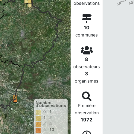
observations
10
communes
8
observateurs
3
organismes
Nombre
d'observations
Première
0– 1
observation
1– 2
1972
2– 5
5– 10