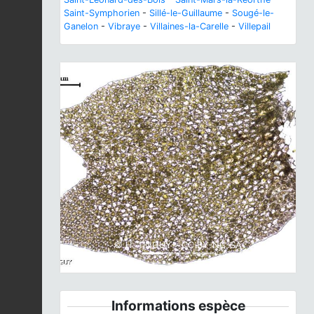
Saint-Symphorien
-
Sillé-le-Guillaume
-
Sougé-le-
Ganelon
-
Vibraye
-
Villaines-la-Carelle
-
Villepail
Previous
Next
© H. TINGUY - CC BY-NC-SA
Informations espèce