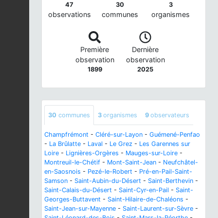
47
30
3
observations
communes
organismes
Première
Dernière
observation
observation
1899
2025
30
communes
3
organismes
9
observateurs
Champfrémont
-
Cléré-sur-Layon
-
Guémené-Penfao
-
La Brûlatte
-
Laval
-
Le Grez
-
Les Garennes sur
Loire
-
Lignières-Orgères
-
Mauges-sur-Loire
-
Montreuil-le-Chétif
-
Mont-Saint-Jean
-
Neufchâtel-
en-Saosnois
-
Pezé-le-Robert
-
Pré-en-Pail-Saint-
Samson
-
Saint-Aubin-du-Désert
-
Saint-Berthevin
-
Saint-Calais-du-Désert
-
Saint-Cyr-en-Pail
-
Saint-
Georges-Buttavent
-
Saint-Hilaire-de-Chaléons
-
Saint-Jean-sur-Mayenne
-
Saint-Laurent-sur-Sèvre
-
Saint-Léonard-des-Bois
-
Saint-Mars-la-Réorthe
-