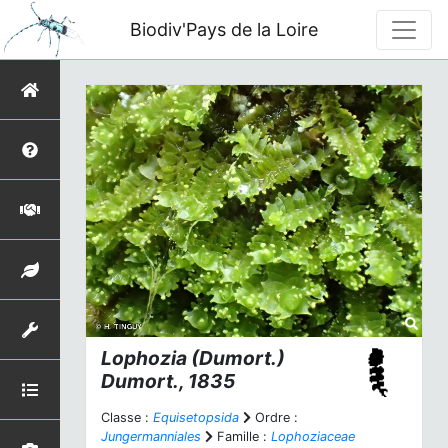
Biodiv'Pays de la Loire
Lophozia
(Dumort.)
Dumort., 1835
Classe :
Equisetopsida
Ordre :
Jungermanniales
Famille :
Lophoziaceae