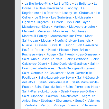
-
La Breille-les-Pins
-
La Bruffière
-
La Brûlatte
-
La
Dorée
-
La Haie-Traversaine
-
Landivy
-
La
Regrippière
-
La Réorthe
-
Lassay-les-Châteaux
-
Le
Cellier
-
Le Gâvre
-
Les Sorinières
-
L'Huisserie
-
Lignières-Orgères
-
L'Orbrie
-
Lys-Haut-Layon
-
Maisdon-sur-Sèvre
-
Martinet
-
Mauves-sur-Loire
-
Mervent
-
Mézeray
-
Monnières
-
Montenay
-
Montreuil-Poulay
-
Montrevault-sur-Èvre
-
Mont-
Saint-Jean
-
Moulay
-
Neufchâtel-en-Saosnois
-
Nuaillé
-
Oisseau
-
Orvault
-
Oudon
-
Petit-Auverné
-
Pezé-le-Robert
-
Placé
-
Plessé
-
Port-Brillet
-
Rocheservière
-
Rougé
-
Saint-Aubin-des-Ormeaux
-
Saint-Aubin-Fosse-Louvain
-
Saint-Berthevin
-
Saint-
Calais-du-Désert
-
Saint-Denis-de-Gastines
-
Saint-
Fraimbault-de-Prières
-
Saint-Georges-Buttavent
-
Saint-Germain-de-Coulamer
-
Saint-Germain-le-
Fouilloux
-
Saint-Laurent-sur-Sèvre
-
Saint-Léonard-
des-Bois
-
Saint-Loup-du-Gast
-
Saint-Mars-sur-la-
Futaie
-
Saint-Paul-du-Bois
-
Saint-Pierre-des-Nids
-
Saint-Pierre-du-Lorouër
-
Saint-Pierre-sur-Orthe
-
Saint-Ulphace
-
Sautron
-
Savennières
-
Segré-en-
Anjou Bleu
-
Sévérac
-
Sèvremont
-
Soucé
-
Valennes
-
Vautorte
-
Vertou
-
Vibraye
-
Vieuvy
-
Villeneuve-