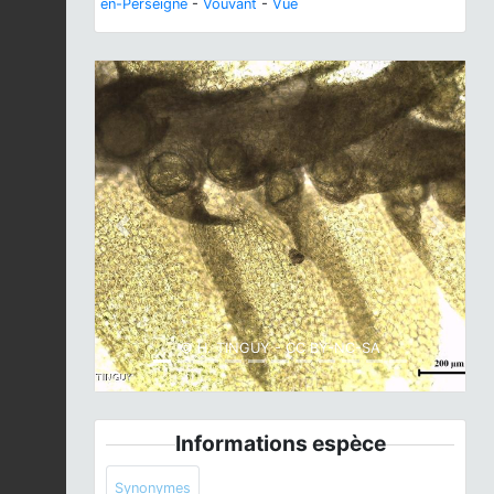
en-Perseigne
-
Vouvant
-
Vue
Previous
Next
© H. TINGUY - CC BY-NC-SA
Informations espèce
Synonymes