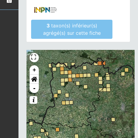
3
taxon(s) inférieur(s)
agrégé(s) sur cette fiche
+
-