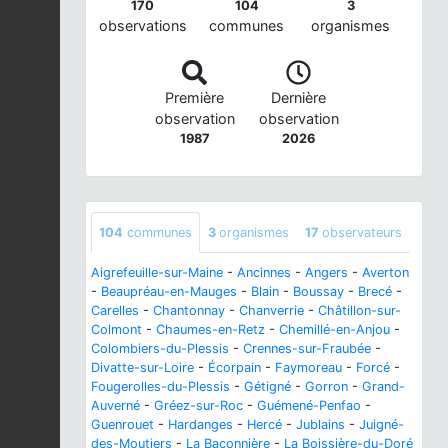
170
104
3
observations
communes
organismes
Première
Dernière
observation
observation
1987
2026
104
communes
3
organismes
17
observateurs
Aigrefeuille-sur-Maine
-
Ancinnes
-
Angers
-
Averton
-
Beaupréau-en-Mauges
-
Blain
-
Boussay
-
Brecé
-
Carelles
-
Chantonnay
-
Chanverrie
-
Châtillon-sur-
Colmont
-
Chaumes-en-Retz
-
Chemillé-en-Anjou
-
Colombiers-du-Plessis
-
Crennes-sur-Fraubée
-
Divatte-sur-Loire
-
Écorpain
-
Faymoreau
-
Forcé
-
Fougerolles-du-Plessis
-
Gétigné
-
Gorron
-
Grand-
Auverné
-
Gréez-sur-Roc
-
Guémené-Penfao
-
Guenrouet
-
Hardanges
-
Hercé
-
Jublains
-
Juigné-
des-Moutiers
-
La Baconnière
-
La Boissière-du-Doré