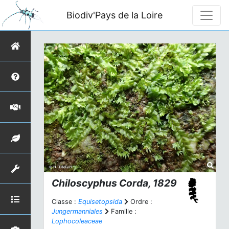
Biodiv'Pays de la Loire
Chiloscyphus
Corda, 1829
Classe :
Equisetopsida
Ordre :
Jungermanniales
Famille :
Lophocoleaceae