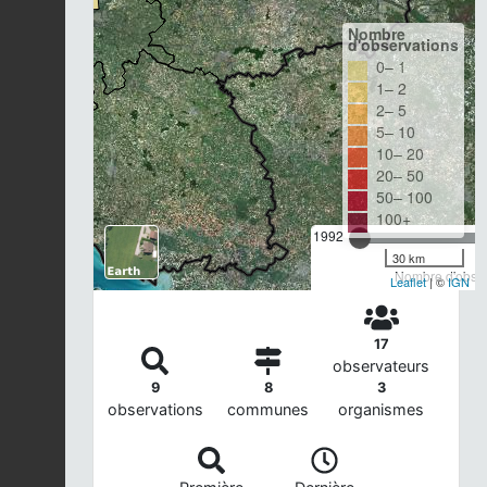
Nombre
d'observations
0– 1
1– 2
2– 5
5– 10
10– 20
20– 50
50– 100
100+
1992
30 km
Nombre d'observ
Leaflet
| ©
IGN
17
observateurs
9
8
3
observations
communes
organismes