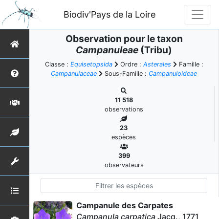
Biodiv'Pays de la Loire
Observation pour le taxon
Campanuleae
(Tribu)
Classe :
Equisetopsida
Ordre :
Asterales
Famille :
Campanulaceae
Sous-Famille :
Campanuloideae
11 518
observations
23
espèces
399
observateurs
Campanule des Carpates
Campanula carpatica
Jacq., 1771