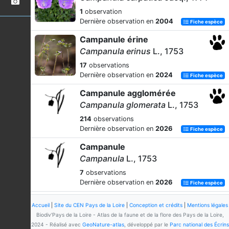
1
observation
Dernière observation en
2004
Fiche espèce
Campanule érine
Campanula erinus
L., 1753
17
observations
Dernière observation en
2024
Fiche espèce
Campanule agglomérée
Campanula glomerata
L., 1753
214
observations
Dernière observation en
2026
Fiche espèce
Campanule
Campanula
L., 1753
7
observations
Dernière observation en
2026
Fiche espèce
Campanule carillon
Accueil
|
Site du CEN Pays de la Loire
|
Conception et crédits
|
Mentions légales
Campanula medium
L., 1753
Biodiv'Pays de la Loire - Atlas de la faune et de la flore des Pays de la Loire,
2024 - Réalisé avec
GeoNature-atlas
, développé par le
Parc national des Écrins
3
observations