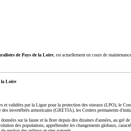
uralistes de Pays de la Loire
, est actuellement en cours de maintenance
 la Loire
s et validées par la Ligue pour la protection des oiseaux (LPO), le Con
des invertébrés armoricains (GRETIA), les Centres permanents d'initia
s données sur la faune et la flore depuis des dizaines d'années, au gré de 
volution des populations, appréhender les changements globaux, caractérise
e gestion des milieux et sites naturels.