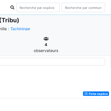
(Tribu)
lle :
Tachininae
4
observateurs
Fiche espèce