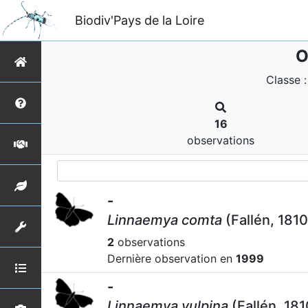
Biodiv'Pays de la Loire
O
Classe 
16
observations
-
Linnaemya comta
(Fallén, 1810
2
observations
Dernière observation en
1999
-
Linnaemya vulpina
(Fallén, 181