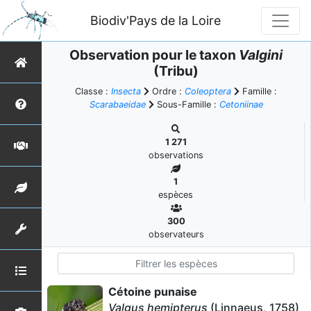
Biodiv'Pays de la Loire
Observation pour le taxon
Valgini
(Tribu)
Classe :
Insecta
Ordre :
Coleoptera
Famille :
Scarabaeidae
Sous-Famille :
Cetoniinae
1 271
observations
1
espèces
300
observateurs
Cétoine punaise
Valgus hemipterus
(Linnaeus, 1758)