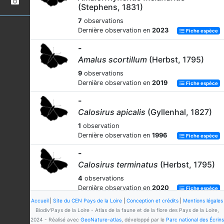
(Stephens, 1831)
7
observations
Dernière observation en
2023
Fiche espèce
-
Amalus scortillum
(Herbst, 1795)
9
observations
Dernière observation en
2019
Fiche espèce
-
Calosirus apicalis
(Gyllenhal, 1827)
1
observation
Dernière observation en
1996
Fiche espèce
-
Calosirus terminatus
(Herbst, 1795)
4
observations
Dernière observation en
2020
Fiche espèce
Accueil
|
Site du CEN Pays de la Loire
|
Conception et crédits
|
Mentions légales
-
Biodiv'Pays de la Loire - Atlas de la faune et de la flore des Pays de la Loire,
Ceutorhynchus alliariae
H. Brisout
2024 - Réalisé avec
GeoNature-atlas
, développé par le
Parc national des Écrins