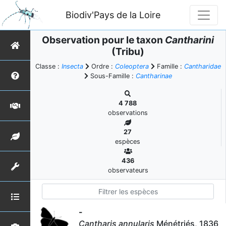
Biodiv'Pays de la Loire
Observation pour le taxon
Cantharini
(Tribu)
Classe :
Insecta
Ordre :
Coleoptera
Famille :
Cantharidae
Sous-Famille :
Cantharinae
4 788
observations
27
espèces
436
observateurs
-
Cantharis annularis
Ménétriés, 1836