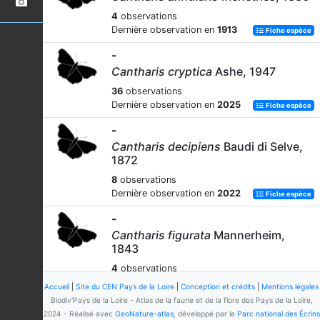
4
observations
Dernière observation en
1913
Fiche espèce
-
Cantharis cryptica
Ashe, 1947
36
observations
Dernière observation en
2025
Fiche espèce
-
Cantharis decipiens
Baudi di Selve,
1872
8
observations
Dernière observation en
2022
Fiche espèce
-
Cantharis figurata
Mannerheim,
1843
4
observations
Dernière observation en
1980
Fiche espèce
Accueil
|
Site du CEN Pays de la Loire
|
Conception et crédits
|
Mentions légales
Biodiv'Pays de la Loire - Atlas de la faune et de la flore des Pays de la Loire,
-
2024 - Réalisé avec
GeoNature-atlas
, développé par le
Parc national des Écrins