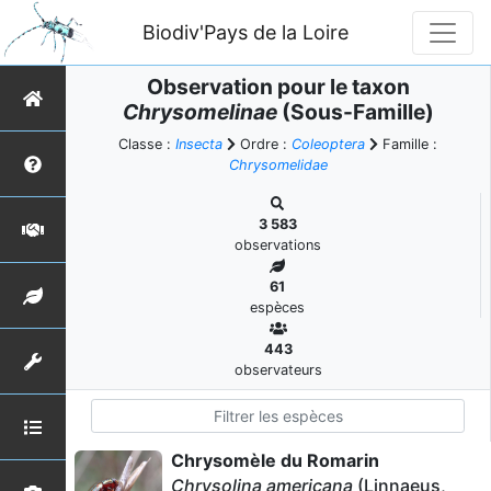
Biodiv'Pays de la Loire
Observation pour le taxon
Chrysomelinae
(Sous-Famille)
Classe :
Insecta
Ordre :
Coleoptera
Famille :
Chrysomelidae
3 583
observations
61
espèces
443
observateurs
Chrysomèle du Romarin
Chrysolina americana
(Linnaeus,