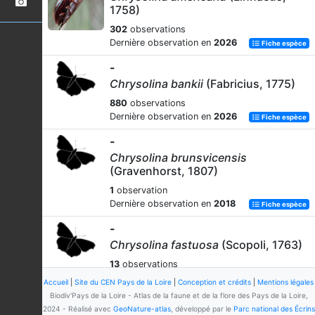
1758)
302
observations
Dernière observation en
2026
Fiche espèce
-
Chrysolina bankii
(Fabricius, 1775)
880
observations
Dernière observation en
2026
Fiche espèce
-
Chrysolina brunsvicensis
(Gravenhorst, 1807)
1
observation
Dernière observation en
2018
Fiche espèce
-
Chrysolina fastuosa
(Scopoli, 1763)
13
observations
Dernière observation en
2026
Fiche espèce
Accueil
|
Site du CEN Pays de la Loire
|
Conception et crédits
|
Mentions légales
Biodiv'Pays de la Loire - Atlas de la faune et de la flore des Pays de la Loire,
-
2024 - Réalisé avec
GeoNature-atlas
, développé par le
Parc national des Écrins